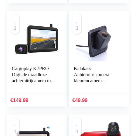
voor…
Opnamesysteem
Cargoplay K7PRO
Kalakass
Digitale draadloze
Achteruitrijcamera
achteruitrijcamera met
kleurencamera
stabiel signaal,
parkeercamera
ondersteunt 2 camera’s,
nachtzicht
5 inch HD-monitor…
achteruitrijsysteem
€
149.99
€
49.99
parkeerhulp vervanging
voor 328Li…