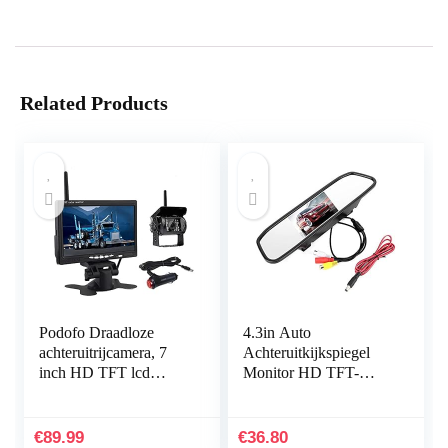
Related Products
Podofo Draadloze
4.3in Auto
achteruitrijcamera, 7
Achteruitkijkspiegel
inch HD TFT lcd
Monitor HD TFT-
achteraanzicht monitor
LCD-scherm 2
+ waterdichte
Kanalen Video Inpu
achteruitrijcamera
Auto Monitor
€
89.99
€
36.80