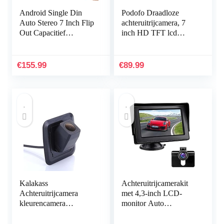
Android Single Din
Podofo Draadloze
Auto Stereo 7 Inch Flip
achteruitrijcamera, 7
Out Capacitief
inch HD TFT lcd
Touchscreen Radio
achteraanzicht monitor
Ondersteuning
+ waterdichte
Bluetooth FM Radio
achteruitrijcamera
€
155.99
€
89.99
WiFi GPS…
voor…
Kalakass
Achteruitrijcamerakit
Achteruitrijcamera
met 4,3-inch LCD-
kleurencamera
monitor Auto
parkeercamera
achteruitkijkcamera
nachtzicht
IP68 Waterdicht