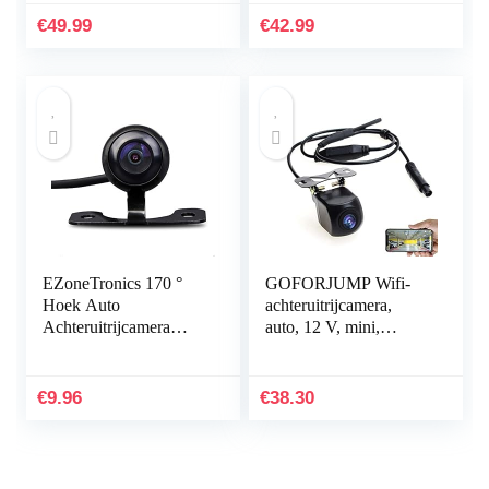
achteruitrijsysteem
Nachtzicht
€
49.99
€
42.99
parkeerhulp vervanging
Parkeerhulpsysteem…
voor 328Li…
EZoneTronics 170 °
GOFORJUMP Wifi-
Hoek Auto
achteruitrijcamera,
Achteruitrijcamera
auto, 12 V, mini,
Reverse Parking Back-
waterdicht, voor
up Camera Vlinder
iPhone en Android
type Waterdichte Gids
€
9.96
€
38.30
Lijn