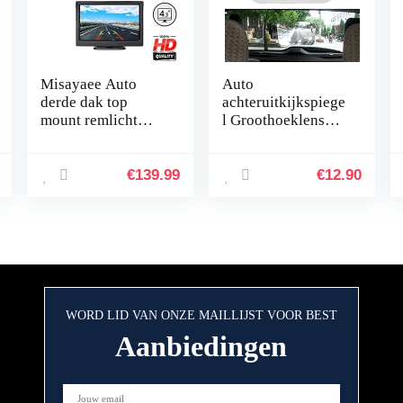
Misayaee Auto
Auto
derde dak top
achteruitkijkspiege
mount remlicht
l Groothoeklens
camera (E9)
Auto Groothoek
remlicht
Achterlens Back-
achteruitrijcamera
up Achteruitrijden
€
139.99
€
12.90
voor Jumper III
Parking Raamlens
Ducato X250
Sticker…
Boxer III…
WORD LID VAN ONZE MAILLIJST VOOR BEST
Aanbiedingen