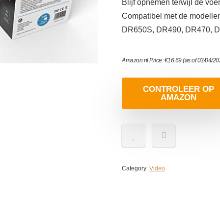
Blijf opnemen terwijl de voe
Compatibel met de modell
DR650S, DR490, DR470, 
Amazon.nl Price:
€
16.69
(as of 03/04/2
CONTROLEER OP
AMAZON
Category:
Video