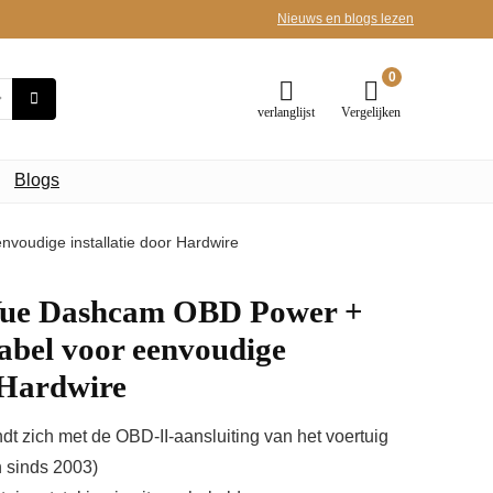
Nieuws en blogs lezen
0
verlanglijst
Vergelijken
Blogs
oudige installatie door Hardwire
Vue Dashcam OBD Power +
bel voor eenvoudige
r Hardwire
indt zich met de OBD-II-aansluiting van het voertuig
n sinds 2003)