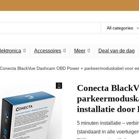
All categories
lektronica
Accessoires
Meer
Deal van de dag
Conecta BlackVue Dashcam OBD Power + parkeermoduskabel voor eenv
Conecta Black
parkeermoduska
installatie doo
5 minuten installatie – verb
(standaard in alle voertuige