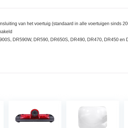
nsluiting van het voertuig (standaard in alle voertuigen sinds 2
chakeld
DR900S, DR590W, DR590, DR650S, DR490, DR470, DR450 en