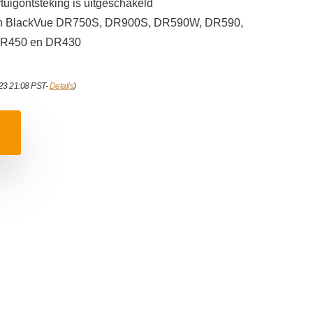
rtuigontsteking is uitgeschakeld
en BlackVue DR750S, DR900S, DR590W, DR590,
DR450 en DR430
023 21:08 PST-
Details
)