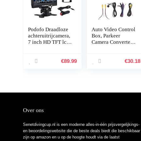
Podofo Draadloze
Auto Video Control
achteruitrijcamera,
Box, Parkeer
7 inch HD TFT lcd
Camera Converter
achteraanzicht
Voor Achter View
monitor +
Video Switch
waterdichte
Channel Parking
€
89.99
€
30.18
achteruitrijcamera
Camera Converter
voor…
Controle…
Over ons
Senetdivingcup.nl is een moderne alles-in-één prijsvergelijkings-
en beoordelingswebsite die de beste deals biedt die beschikbaar
zijn op amazon en u op de hoogte houdt via de laatst