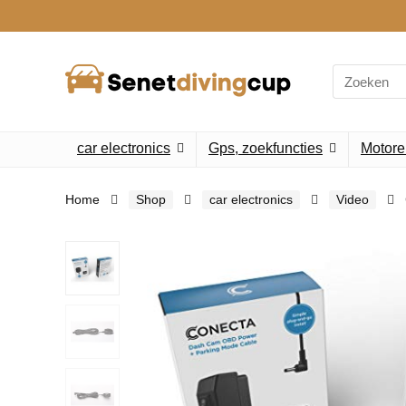
Search
for:
car electronics
Gps, zoekfuncties
Motore
Home
Shop
car electronics
Video