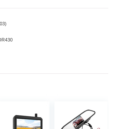
003)
 DR430