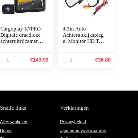
Cargoplay K7PRO
4.3in Auto
Digitale draadloze
Achteruitkijkspieg
achteruitrijcamera
el Monitor HD TFT-
met stabiel signaal,
LCD-scherm 2
ondersteunt 2
Kanalen Video
camera’s, 5 inch
Inpu Auto Monitor
€
149.99
€
36.80
HD-monitor…
Opnamesysteem
Snelle links
Verklaringen
Alles winkelen
Privacybeleid
Home
algemene voorwaarden