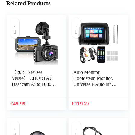
Related Products
【2021 Nieuwe
Auto Monitor
Versie】 CHORTAU
Hoofdsteun Monitor,
Dashcam Auto 1080P
Universele Auto 8in
3 Inch 170° Groothoek
Hoofdsteun Monitor
Autocamera,
MP5 Video
Dashboard Camera met
Mediaspeler HD
€
49.99
€
119.27
Parkeermodus…
Voertuig Accessoire…