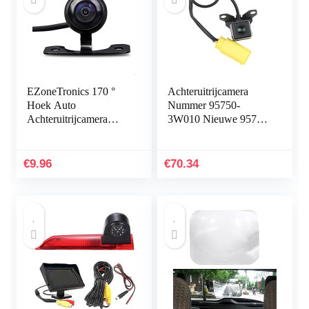
EZoneTronics 170 °
Achteruitrijcamera
Hoek Auto
Nummer 95750-
Achteruitrijcamera
3W010 Nieuwe 95750-
Reverse Parking Back-
3W110, High
up Camera Vlinder
Definition Backup
type Waterdichte Gids
Camera voor K-ia
€
9.96
€
70.34
Lijn
Sportage 2011-2014