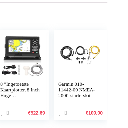
8 ”Ingetoetste
Garmin 010-
Kaartplotter, 8 Inch
11442-00 NMEA-
Hoge
2000-starterskit
Nauwkeurigheid
Fishfinder
Kaartplotter GPS
€
522.69
€
109.00
BDS Waterdichte
Ingetoetste