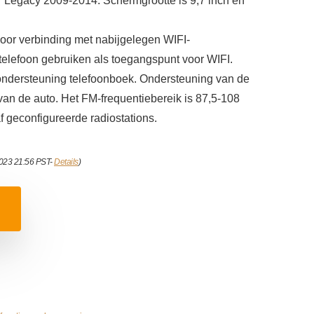
r Legacy 2009-2014. Schermgrootte is 9,7 inch en
or verbinding met nabijgelegen WIFI-
elefoon gebruiken als toegangspunt voor WIFI.
ondersteuning telefoonboek. Ondersteuning van de
van de auto. Het FM-frequentiebereik is 87,5‑108
f geconfigureerde radiostations.
2023 21:56 PST-
Details
)