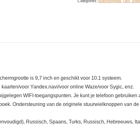
Categories:
Autonavigatie
,
Gps, zoek
hermgrootte is 9,7 inch en geschikt voor 10.1 systeem.
 kaarten/voor Yandex.navi/voor online Waze/voor Sygic, enz.
jgelegen WIFI-toegangspunten. Je kunt je telefoon gebruiken a
nboek. Ondersteuning van de originele stuurwielknoppen van de
voudigd), Russisch, Spaans, Turks, Russisch, Hebreeuws, Italia