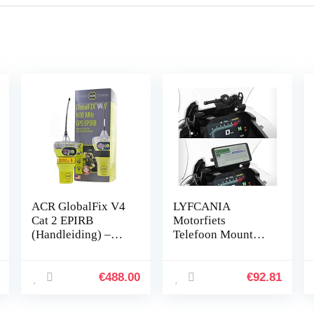
ACR GlobalFix V4
LYFCANIA
Cat 2 EPIRB
Motorfiets
(Handleiding) –
Telefoon Mount
Geprogrammeerd
GPS Navigatie
voor de Rest van de
Telefoon Bracket
Wereld
Voorruit Houder
€
488.00
€
92.81
met laadkoffer for
BMW F850GS