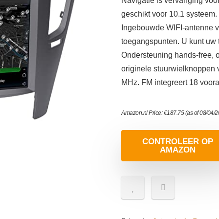
Navigatie is vervanging voo
geschikt voor 10.1 systeem.
Ingebouwde WIFI-antenne vo
toegangspunten. U kunt uw t
Ondersteuning hands-free, 
originele stuurwielknoppen 
MHz. FM integreert 18 voora
Amazon.nl Price:
€
187.75
(as of 08/04/
CONTROLEER OP
AMAZON