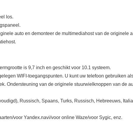
el los.
ngspaneel.
iginele auto en demonteer de multimediahost van de originele a
tiehost.
rmgrootte is 9,7 inch en geschikt voor 10.1 systeem.
elegen WIFI-toegangspunten. U kunt uw telefoon gebruiken als
ek. Ondersteuning van de originele stuurwielknoppen van de au
udigd), Russisch, Spaans, Turks, Russisch, Hebreeuws, Italiaan
arten/voor Yandex.navi/voor online Waze/voor Sygic, enz.