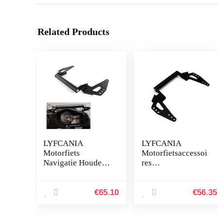
Related Products
LYFCANIA
LYFCANIA
Motorfiets
Motorfietsaccessoi
Navigatie Houder
res
Telefoon Mount
Verlengingsstuur
Bracket for 2017-
Navigatie Beugel
2019 SUZUKI V-
GPS-
€
65.10
€
56.35
Strom DL650
telefoonhouder for
DL650XT DL1000
SUZUKI V-strom