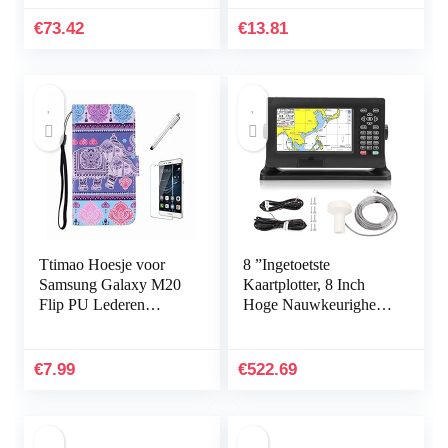
Vaste beugel for 22 mm
antiroestbescherming
stuurmachines hnjxn
voor ATV-accessoires
€
73.42
€
13.81
(Color…
Ttimao Hoesje voor
8 ”Ingetoetste
Samsung Galaxy M20
Kaartplotter, 8 Inch
Flip PU Lederen
Hoge Nauwkeurigheid
Portemonnee Etui
Fishfinder Kaartplotter
Hoezen+1*Screen
GPS BDS Waterdichte
Protector met
Ingetoetste Assist…
€
7.99
€
522.69
Magnetische Houder…