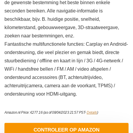
de gewenste bestemming het beste binnen enkele
seconden bereiken. Alle navigatie-informatie is
beschikbaar, bijv. B. huidige positie, snelheid,
kilometerstand, gebouwweergave, 3D-straatweergave,
zoeken naar bestemmingen, enz.
Fantastische multifunctionele functies: Carplay en Android-
ondersteuning, die veel plezier en gemak biedt, directe
stuurbediening / offline en kaart in lijn / 3G / 4G-netwerk /
WiFi / handsfree bellen / FM / AM / video afspelen /
ondersteund accessoires (BT, achteruitrijvideo,
achteruitrijcamera, camera aan de voorkant, TPMS) /
ondersteuning voor HDMI-uitgang.
Amazon.nl Price:
€
277.16
(as of 08/04/2023 21:57 PST-
Details
)
CONTROLEER OP AMAZON