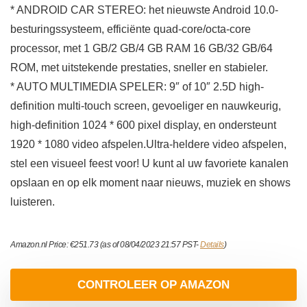
* ANDROID CAR STEREO: het nieuwste Android 10.0-
besturingssysteem, efficiënte quad-core/octa-core
processor, met 1 GB/2 GB/4 GB RAM 16 GB/32 GB/64
ROM, met uitstekende prestaties, sneller en stabieler.
* AUTO MULTIMEDIA SPELER: 9″ of 10″ 2.5D high-
definition multi-touch screen, gevoeliger en nauwkeurig,
high-definition 1024 * 600 pixel display, en ondersteunt
1920 * 1080 video afspelen.Ultra-heldere video afspelen,
stel een visueel feest voor! U kunt al uw favoriete kanalen
opslaan en op elk moment naar nieuws, muziek en shows
luisteren.
Amazon.nl Price:
€
251.73
(as of 08/04/2023 21:57 PST-
Details
)
CONTROLEER OP AMAZON