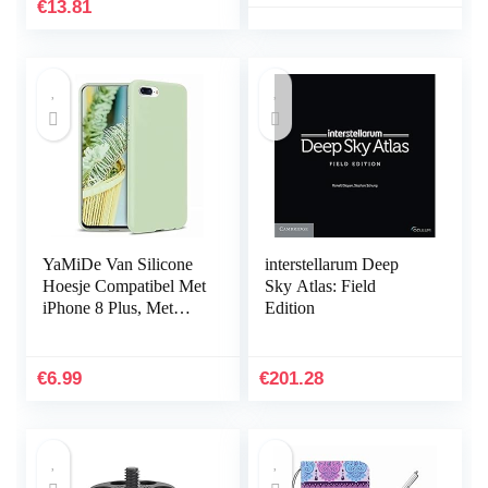
voor ATV-accessoires
DL650XT V-STROM
€
13.81
2017-2020 hnjxn
(Color : Black)
YaMiDe Van Silicone
interstellarum Deep
Hoesje Compatibel Met
Sky Atlas: Field
iPhone 8 Plus, Met
Edition
[Scherm Beschermer],
Anti-vingerafdruk
Schokbestendige En…
€
6.99
€
201.28