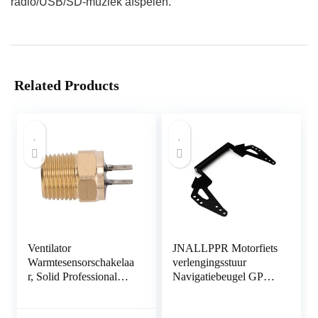
radio/USB/SD-muziek afspelen.
Related Products
Ventilator
JNALLPPR Motorfiets
Warmtesensorschakelaa
verlengingsstuur
r, Solid Professional
Navigatiebeugel GPS-
4010202 Solide
telefoonhouder voor
antiroestbescherming
SUZUKI DL650