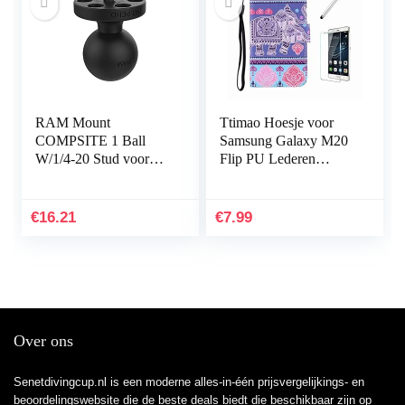
RAM Mount
Ttimao Hoesje voor
COMPSITE 1 Ball
Samsung Galaxy M20
W/1/4-20 Stud voor
Flip PU Lederen
camera’s
Portemonnee Etui
Hoezen+1*Screen
Protector met
€
16.21
€
7.99
Magnetische Houder…
Over ons
Senetdivingcup.nl is een moderne alles-in-één prijsvergelijkings- en
beoordelingswebsite die de beste deals biedt die beschikbaar zijn op