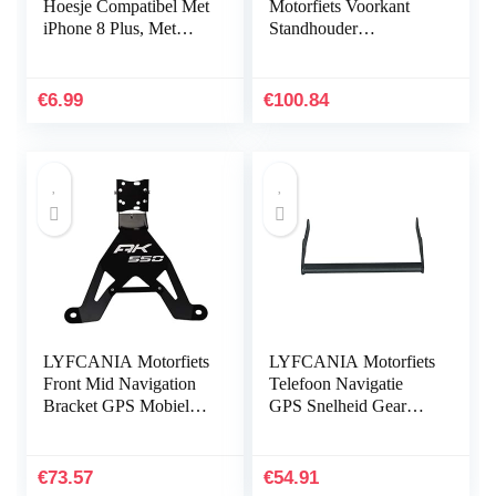
Hoesje Compatibel Met
Motorfiets Voorkant
iPhone 8 Plus, Met
Standhouder
[Scherm Beschermer],
Smartphone Beugel for
Anti-vingerafdruk
BMW R1200R
Schokbestendige En…
R1200RS S1000R XR
€
6.99
€
100.84
RR 2015-2019
hnjxn…
LYFCANIA Motorfiets
LYFCANIA Motorfiets
Front Mid Navigation
Telefoon Navigatie
Bracket GPS Mobiele
GPS Snelheid Gear
telefoon for Kymco
Display Bracket
AK 550 AK550 hnlyf
Houder Stand for
(Color : Black)
Honda CB500 X
€
73.57
€
54.91
CB500X 500X 2016…