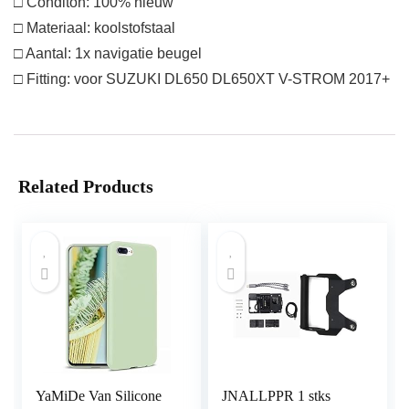
□ Conditon: 100% nieuw
□ Materiaal: koolstofstaal
□ Aantal: 1x navigatie beugel
□ Fitting: voor SUZUKI DL650 DL650XT V-STROM 2017+
Related Products
YaMiDe Van Silicone
JNALLPPR 1 stks