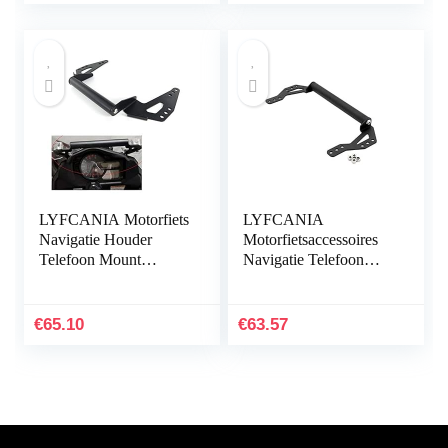
LYFCANIA Motorfiets
LYFCANIA
Navigatie Houder
Motorfietsaccessoires
Telefoon Mount
Navigatie Telefoon
Bracket for 2017-2019
Mount Beugel for
SUZUKI V-Strom
SUZUKI V-strom
DL650 DL650XT
DL1000 / DL650
€
65.10
€
63.57
DL1000 2017-2019…
2014-2019 hnlyf
(Color…