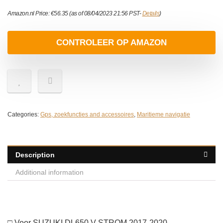
Amazon.nl Price:
€
56.35
(as of 08/04/2023 21:56 PST-
Details
)
CONTROLEER OP AMAZON
Categories:
Gps, zoekfuncties and accessoires
,
Maritieme navigatie
Description
Additional information
□ Voor SUZUKI DL650 V-STROM 2017-2020