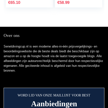
DL650 DL650XT
2018-2020 hnlyf…
€
65.10
€
58.99
DL1000 2017-2019…
Over ons
Senetdivingcup.nl is een moderne alles-in-één prijsvergelijkings- en
beoordelingswebsite die de beste deals biedt die beschikbaar zijn op
amazon en u op de hoogte houdt via de laatst toegevoegde blogs. Alle
afbeeldingen zijn auteursrechtelijk beschermd door hun respectievelijke
eigenaren. Alle geciteerde inhoud is afgeleid van hun respectievelijke
bronnen.
WORD LID VAN ONZE MAILLIJST VOOR BEST
Aanbiedingen