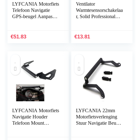
LYFCANIA Motorfiets
Ventilator
Telefoon Navigatie
Warmtesensorschakelaa
GPS-beugel Aanpassen
r, Solid Professional
Houder voor Honda
4010202 Solide
CB500X 2016-2020
antiroestbescherming
hnlyf (Color : Black)
voor ATV-accessoires
€
51.83
€
13.81
LYFCANIA Motorfiets
LYFCANIA 22mm
Navigatie Houder
Motorfietsverlenging
Telefoon Mount
Stuur Navigatie Beugel
Bracket for 2017-2019
GPS-telefoonhouder
SUZUKI V-Strom
for Honda 125 250 300