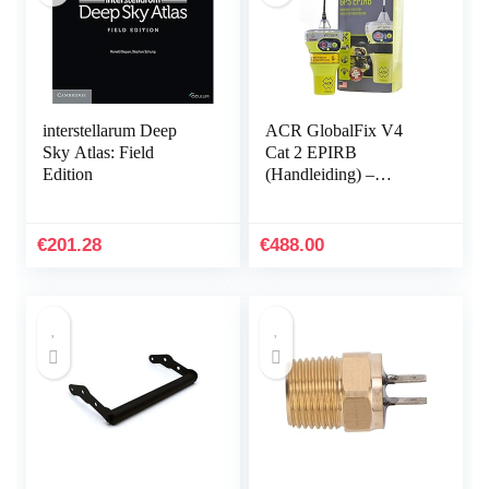
interstellarum Deep
ACR GlobalFix V4
Sky Atlas: Field
Cat 2 EPIRB
Edition
(Handleiding) –
Geprogrammeerd voor
de Rest van de Wereld
€
201.28
€
488.00