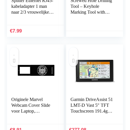
Splitter Ethernet RJ45-
Screwed Hole Drilling
kabeladapter 1 man
Tool – Keyhole
naar 2/3 vrouwelijke
Marking Tool with
poort LAN-
Spirit Level,Marking
netwerkconnector
Tool for Power Strips,
Draad Ethernet RJ45…
Floating Shelves, Parts
€
7.99
Cabinets Joliy
Originele Marvel
Garmin DriveAssist 51
Webcam Cover Slide
LMT-D Vast 5″ TFT
voor Laptop,
Touchscreen 191.4g
Computer, Dunne
Zwart
Camera Cover voor
Privacy, ABS
€
8.91
€
277.08