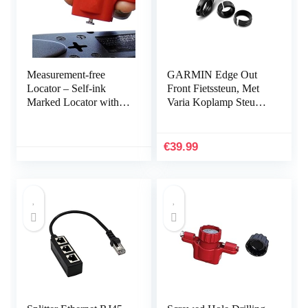
Measurement-free
GARMIN Edge Out
Locator – Self-ink
Front Fietssteun, Met
Marked Locator with
Varia Koplamp Steun,
Spirit Level | Marking
Voorsteun
Tool for Power Strips,
Floating Shelves, Parts
€
39.99
Cabinets B/a