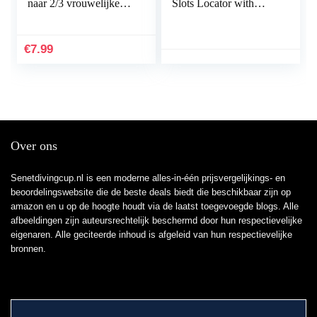
naar 2/3 vrouwelijke
Slots Locator with
poort LAN-
Spirit Level |
netwerkconnector
Measurement Tools for
Draad Ethernet RJ45…
Power Strips, Floating
€
7.99
Shelves, Parts Cabinets
Xiaotian
Over ons
Senetdivingcup.nl is een moderne alles-in-één prijsvergelijkings- en
beoordelingswebsite die de beste deals biedt die beschikbaar zijn op
amazon en u op de hoogte houdt via de laatst toegevoegde blogs. Alle
afbeeldingen zijn auteursrechtelijk beschermd door hun respectievelijke
eigenaren. Alle geciteerde inhoud is afgeleid van hun respectievelijke
bronnen.