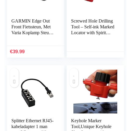
GARMIN Edge Out
Screwed Hole Drilling
Front Fietssteun, Met
Tool – Self-ink Marked
Varia Koplamp Steun,
Locator with Spirit
Voorsteun
Level,Measurement
Tools for Power Strips,
Floating Shelves, Parts
€
39.99
Cabinets Kakafa
Splitter Ethernet RJ45-
Keyhole Marker
kabeladapter 1 man
Tool,Unique Keyhole