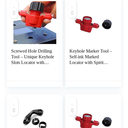
Screwed Hole Drilling
Keyhole Marker Tool –
Tool – Unique Keyhole
Self-ink Marked
Slots Locator with
Locator with Spirit
Spirit Level –
Level,Locator Tools for
Measurement Tools for
Power Strips, Floating
Power Strips, Floating
Shelves, Parts Cabinets
Shelves, Parts Cabinets
Unyee
Shichangda