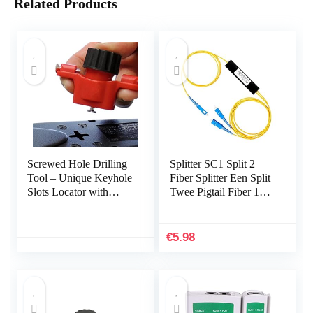
Related Products
Screwed Hole Drilling
Splitter SC1 Split 2
Tool – Unique Keyhole
Fiber Splitter Een Split
Slots Locator with
Twee Pigtail Fiber 1×2
Spirit Level,Locator
PLC Upc Splitter Met
Tools for Power Strips,
SC/UPC Connector –
Floating…
Zwart 1Pc
€
5.98