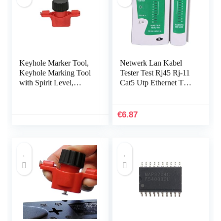
Keyhole Marker Tool,
Netwerk Lan Kabel
Keyhole Marking Tool
Tester Test Rj45 Rj-11
with Spirit Level,
Cat5 Utp Ethernet Tool
Locating Tool for
Cat5 6 E Rj11 8P
Power Strips, Floating
Draagbare Netwerk
Shelves, Parts Cabinets
Kabel Tester – Wit
€
6.87
Adawd