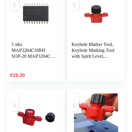
5 stks
Keyhole Marker Tool,
MAP3204CSIRH
Keyhole Marking Tool
SOP-20 MAP3204C
with Spirit Level,
SOP20 3204C LED
Locating Tool for
LCD Power
Power Strips, Floating
Management chip
Shelves, Parts Cabinets
€
19.20
Adawd