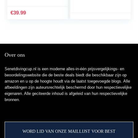
Tool for Power Strips,
Floating Shelves, Parts
€
39.99
Cabinets Joliy
Over ons
Senetdivingcup.nl is een moderne alles-in-één prijsvergelijkings- en
beoordelingswebsite die de beste deals biedt die beschikbaar zijn op
amazon en u op de hoogte houdt via de laatst toegevoegde blogs. Alle
afbeeldingen zijn auteursrechtelijk beschermd door hun respectievelijke
eigenaren. Alle geciteerde inhoud is afgeleid van hun respectievelijke
bronnen.
WORD LID VAN ONZE MAILLIJST VOOR BEST