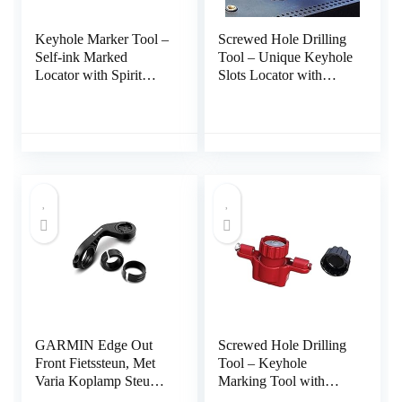
Keyhole Marker Tool –
Screwed Hole Drilling
Self-ink Marked
Tool – Unique Keyhole
Locator with Spirit
Slots Locator with
Level,Locator Tools for
Spirit Level –
Power Strips, Floating
Measurement Tools for
Shelves, Parts Cabinets
Power Strips, Floating
Unyee
Shelves, Parts Cabinets
Shichangda
GARMIN Edge Out
Screwed Hole Drilling
Front Fietssteun, Met
Tool – Keyhole
Varia Koplamp Steun,
Marking Tool with
Voorsteun
Spirit Level,Marking