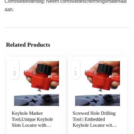
Corrosiebestendig: Neem corrosiebeschermingsmateriaal
aan.
Related Products
Keyhole Marker
Screwed Hole Drilling
Tool,Unique Keyhole
Tool | Embedded
Slots Locator with
Keyhole Locator with
Spirit Level |
Spirit Level,Locating