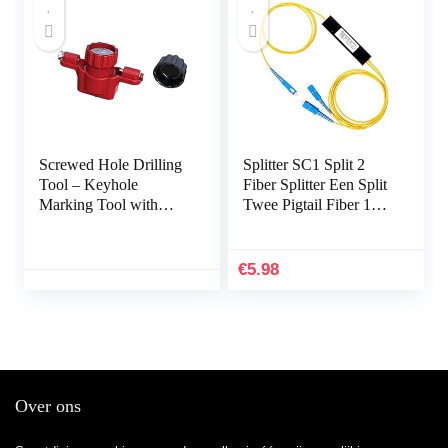
Screwed Hole Drilling
Splitter SC1 Split 2
Tool – Keyhole
Fiber Splitter Een Split
Marking Tool with
Twee Pigtail Fiber 1×2
Spirit Level,Marking
PLC Upc Splitter Met
Tool for Power Strips,
SC/UPC Connector –
Floating Shelves, Parts
Zwart 1Pc
€
5.98
Cabinets Joliy
Over ons