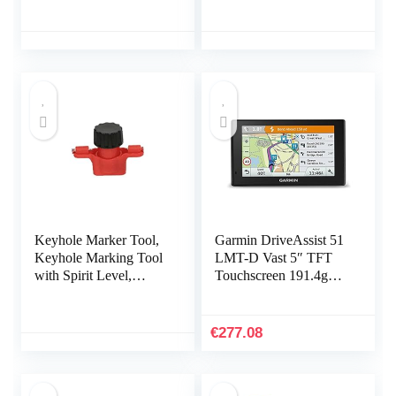
Measurement Tools for
Tool for Power Strips,
Power Strips, Floating
Floating Shelves…
Shelves, Parts Cabinets
Xiaotian
Keyhole Marker Tool,
Garmin DriveAssist 51
Keyhole Marking Tool
LMT-D Vast 5″ TFT
with Spirit Level,
Touchscreen 191.4g
Locating Tool for
Zwart
Power Strips, Floating
Shelves, Parts Cabinets
€
277.08
Adawd