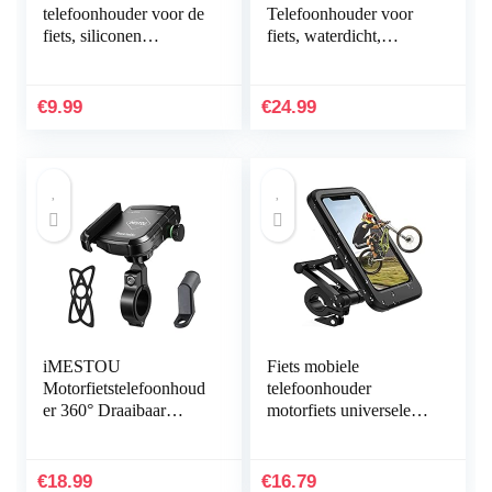
telefoonhouder voor de
Telefoonhouder voor
fiets, siliconen
fiets, waterdicht,
telefoonhouder voor
universele motorfiets,
iPhone Samsung
scooter, fiets,
Huawei smartphones
smartphonehouder,
€
9.99
€
24.99
met…
360° draaibare…
iMESTOU
Fiets mobiele
Motorfietstelefoonhoud
telefoonhouder
er 360° Draaibaar
motorfiets universele
Fietsstuur
houder fiets waterdicht
Achteruitkijkspiegel
touchscreen met 360°
Telefoonhouder met
draaibare outdoor…
€
18.99
€
16.79