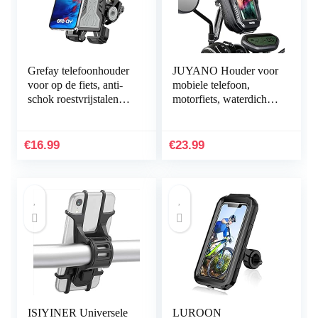
Grefay telefoonhouder
JUYANO Houder voor
voor op de fiets, anti-
mobiele telefoon,
schok roestvrijstalen
motorfiets, waterdicht,
houder voor fiets,
360 graden draaibaar,
motorfiets, twee maten
smartphonehouder voor
van stuur…
motorfiets, met…
€
16.99
€
23.99
ISIYINER Universele
LUROON