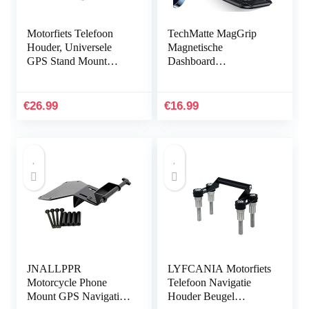
Motorfiets Telefoon
TechMatte MagGrip
Houder, Universele
Magnetische
GPS Stand Mount
Dashboard
Houder Fit Smartphone
Autohouder, 360°
3.5”-6.5” voor
Verstelbare Dashboard
Motorfiets Stuur
Telefoonhouder
€
26.99
€
16.99
Mobiele…
Ontworpen voor
iPhone 13…
JNALLPPR
LYFCANIA Motorfiets
Motorcycle Phone
Telefoon Navigatie
Mount GPS Navigation
Houder Beugel