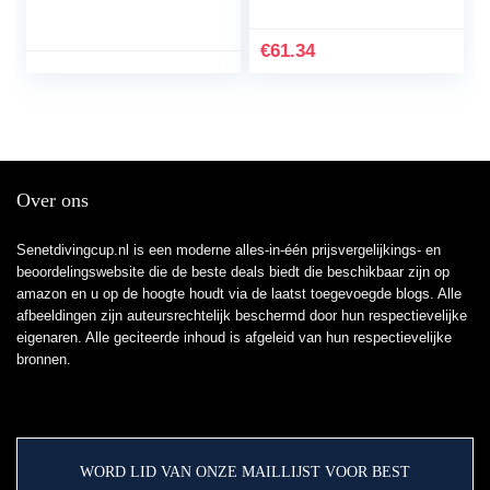
Phone Bracket
Schokbestendige Stand
Windshield Holder
voor BMW F850GS
with Charging Case for
F800GS F700GS
€
61.34
BMW F850GS
F800GS ADV…
F750GS 2018-2020
hnjxn (Color : Black)
Over ons
Senetdivingcup.nl is een moderne alles-in-één prijsvergelijkings- en
beoordelingswebsite die de beste deals biedt die beschikbaar zijn op
amazon en u op de hoogte houdt via de laatst toegevoegde blogs. Alle
afbeeldingen zijn auteursrechtelijk beschermd door hun respectievelijke
eigenaren. Alle geciteerde inhoud is afgeleid van hun respectievelijke
bronnen.
WORD LID VAN ONZE MAILLIJST VOOR BEST