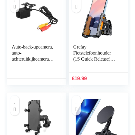
Auto-back-upcamera,
Grefay
auto-
Fietstelefoonhouder
achteruitkijkcamera
(1S Quick Release)
Fisheye-lens
Motorfiets
professionele Fisheye-
Telefoonhouder Twee
lens achteruitrijcamera
Connectoren voor
€
19.99
voor auto…
Stuurdiameter 20-40
mm 360…