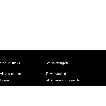
Snelle links
Verklaringen
Alles winkelen
Privacybeleid
Home
algemene voorwaarden
Blogs
Gelieerde openbaarmaking
Onze webshops
Adverteren