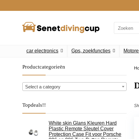
Search
for:
car electronics
Gps, zoekfuncties
Motore
Productcategorieën
H
‎
Select a category
Topdeals!!
Sh
White skin Glans Kleuren Hard
Plastic Remote Sleutel Cover
Protection Case Fit voor Porsche