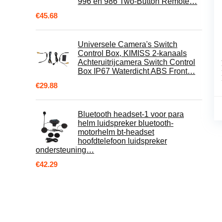
996 en 986 Two-Button Remote…
€
45.68
Universele Camera's Switch
Control Box, KIMISS 2-kanaals
Achteruitrijcamera Switch Control
Box IP67 Waterdicht ABS Front…
€
29.88
Bluetooth headset-1 voor para
helm luidspreker bluetooth-
motorhelm bt-headset
hoofdtelefoon luidspreker
ondersteuning…
€
42.29