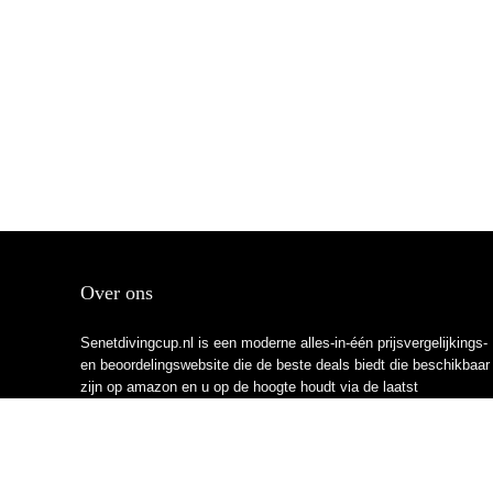
Over ons
Senetdivingcup.nl is een moderne alles-in-één prijsvergelijkings-
en beoordelingswebsite die de beste deals biedt die beschikbaar
zijn op amazon en u op de hoogte houdt via de laatst
toegevoegde blogs. Alle afbeeldingen zijn auteursrechtelijk
beschermd door hun respectievelijke eigenaren. Alle geciteerde
inhoud is afgeleid van hun respectievelijke bronnen.