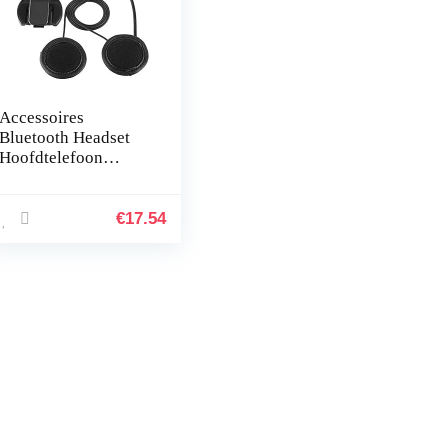
Accessoires
Bluetooth Headset
Hoofdtelefoon
Microfoon Bedrade
Oordopjes Bluetooth
Headset vervanging
€
17.54
voor V4/V6…