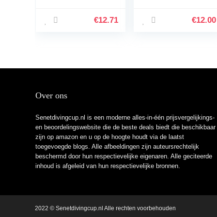
USB Bluetooth met
Saxo, Xantia, Xara
3,5mm AUX
dakranden met
Aansluiting en
randvoet en
€
12.71
€
12.00
Ingebouwde
afdichting
Microfoon,
Compatibel met
Auto…
Over ons
Senetdivingcup.nl is een moderne alles-in-één prijsvergelijkings-
en beoordelingswebsite die de beste deals biedt die beschikbaar
zijn op amazon en u op de hoogte houdt via de laatst
toegevoegde blogs. Alle afbeeldingen zijn auteursrechtelijk
beschermd door hun respectievelijke eigenaren. Alle geciteerde
inhoud is afgeleid van hun respectievelijke bronnen.
2022 © Senetdivingcup.nl Alle rechten voorbehouden