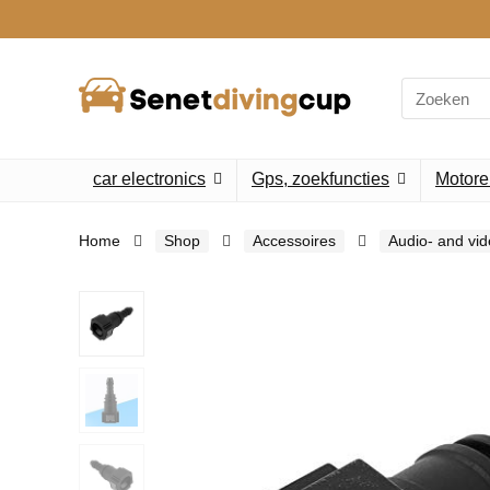
Search
for:
car electronics
Gps, zoekfuncties
Motore
Home
Shop
Accessoires
Audio- and vi