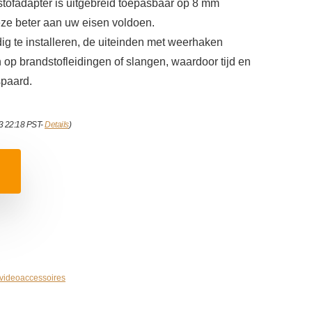
tofadapter is uitgebreid toepasbaar op 8 mm
eze beter aan uw eisen voldoen.
ig te installeren, de uiteinden met weerhaken
p brandstofleidingen of slangen, waardoor tijd en
paard.
23 22:18 PST-
Details
)
 videoaccessoires