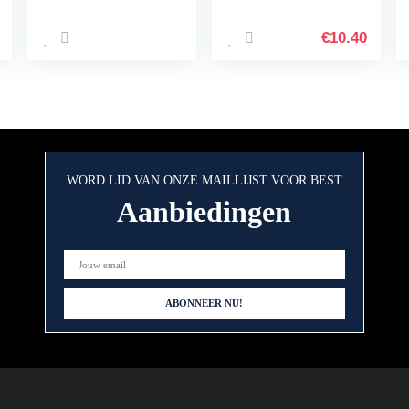
module 24 V tot 12
toetsen,
V 8 A 96 W DC
autosleutel,
spanningsreductor
siliconen cover
€
10.40
met aluminium…
(zwart geel)
WORD LID VAN ONZE MAILLIJST VOOR BEST
Aanbiedingen