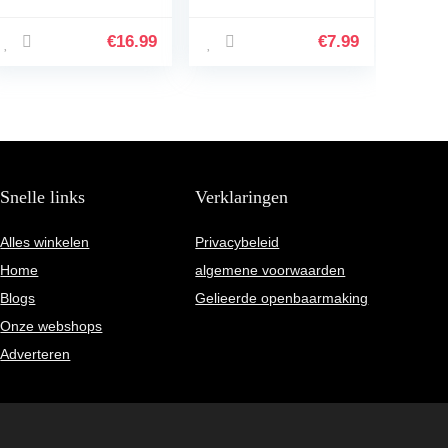
Autoradio Adapter
6,5 cm Mini-
Car Kit, Universele
Autoradio-Antenne
Autolader Met
Kort Met Sterke
€
16.99
€
7.99
Dubbele USB Voor
FM/AM/DAB-
Auto…
Ontvangstfunctie
Snelle links
Verklaringen
Alles winkelen
Privacybeleid
Home
algemene voorwaarden
Blogs
Gelieerde openbaarmaking
Onze webshops
Adverteren