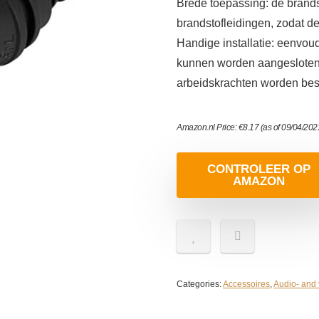
Brede toepassing: de brands
brandstofleidingen, zodat d
Handige installatie: eenvoud
kunnen worden aangesloten o
arbeidskrachten worden bes
Amazon.nl Price:
€
8.17
(as of 09/04/20
CONTROLEER OP
AMAZON
Categories:
Accessoires
,
Audio- and