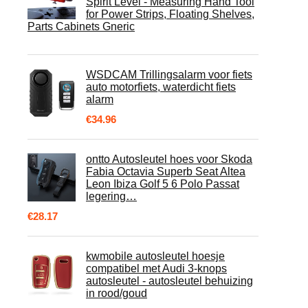
Spirit Level - Measuring Hand Tool
for Power Strips, Floating Shelves,
Parts Cabinets Gneric
WSDCAM Trillingsalarm voor fiets
auto motorfiets, waterdicht fiets
alarm
€
34.96
ontto Autosleutel hoes voor Skoda
Fabia Octavia Superb Seat Altea
Leon Ibiza Golf 5 6 Polo Passat
legering…
€
28.17
kwmobile autosleutel hoesje
compatibel met Audi 3-knops
autosleutel - autosleutel behuizing
in rood/goud