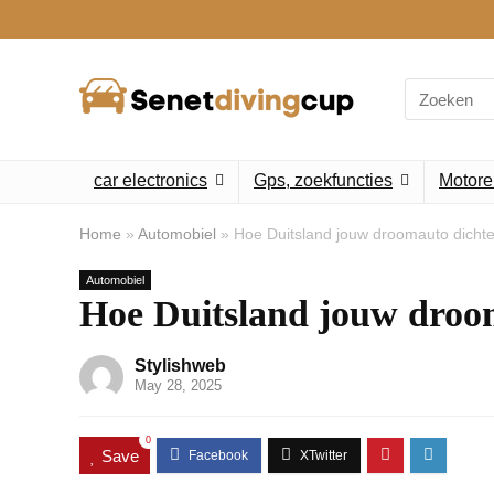
Search
for:
car electronics
Gps, zoekfuncties
Motore
Home
»
Automobiel
»
Hoe Duitsland jouw droomauto dichter
Automobiel
Hoe Duitsland jouw droom
Stylishweb
May 28, 2025
0
Save