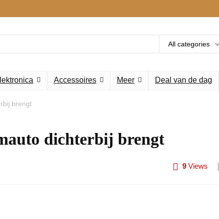
All categories
lektronica
Accessoires
Meer
Deal van de dag
bij brengt
auto dichterbij brengt
9
Views