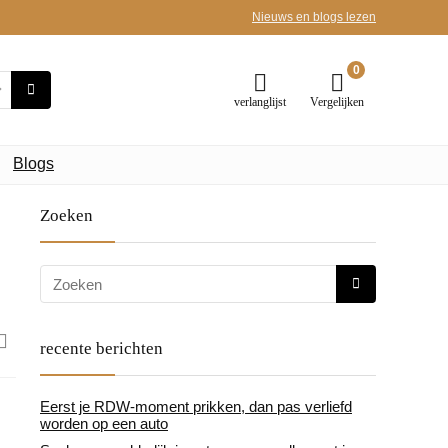
Nieuws en blogs lezen
0
verlanglijst
Vergelijken
Blogs
Zoeken
recente berichten
Eerst je RDW-moment prikken, dan pas verliefd
worden op een auto