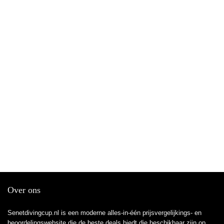
Over ons
Senetdivingcup.nl is een moderne alles-in-één prijsvergelijkings- en
beoordelingswebsite die de beste deals biedt die beschikbaar zijn op