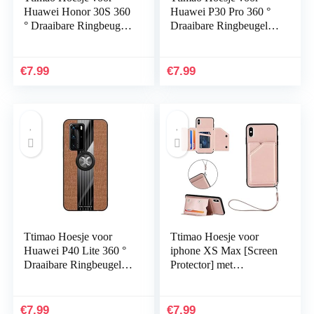
Huawei Honor 30S 360
Huawei P30 Pro 360 °
° Draaibare Ringbeugel
Draaibare Ringbeugel
Ultradunne Stof
Ultradunne Stof
Geweven Patroon
Geweven Patroon
Telefoonhoes+1*Screen
Telefoonhoes+1*Screen
€
7.99
€
7.99
…
…
Ttimao Hoesje voor
Ttimao Hoesje voor
Huawei P40 Lite 360 °
iphone XS Max [Screen
Draaibare Ringbeugel
Protector] met
Ultradunne Stof
Kaarthouder en Stand-
Geweven Patroon
Functie PU Leder Flip
Telefoonhoes+1*Screen
Wallet Cover Case…
€
7.99
€
7.99