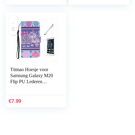
…
Ttimao Hoesje voor
Samsung Galaxy M20
Flip PU Lederen
Portemonnee Etui
Hoezen+1*Screen
Protector met
€
7.99
Magnetische Houder…