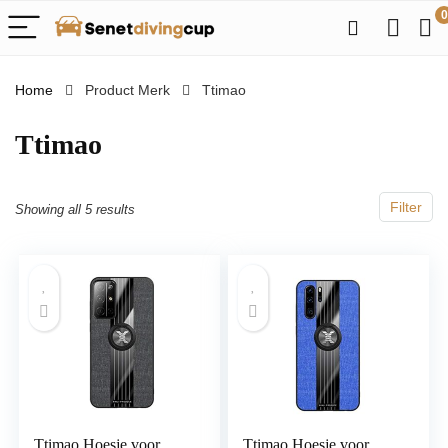
0
Home
Product Merk
‎Ttimao
‎Ttimao
Filter
Showing all 5 results
Ttimao Hoesje voor
Ttimao Hoesje voor