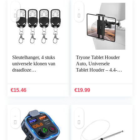
Sleutelhanger, 4 stuks
Tryone Tablet Houder
universele klonen van
Auto, Universele
draadloze
Tablet Houder – 4.4-11
afstandsbedieningen,
inch, Intrekbare Auto
sleutelhanger voor
Hoofdsteun Houder
auto‘s, garagedeuren,
voor iPad iPhone…
€
15.46
€
19.99
433…