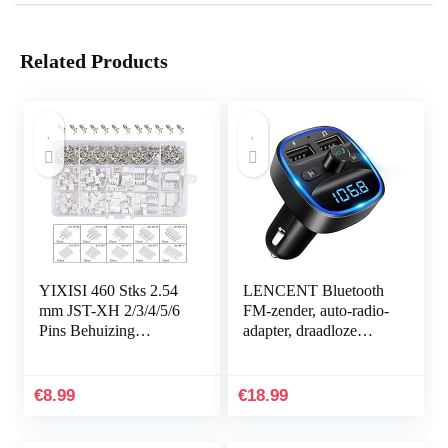
Related Products
YIXISI 460 Stks 2.54
LENCENT Bluetooth
mm JST-XH 2/3/4/5/6
FM-zender, auto-radio-
Pins Behuizing
adapter, draadloze
Connector Adapter
radio, autoontvanger,
Plug (JST Connector
stick met handsfree,
Kit)
dual USB-lader 5 V…
€
8.99
€
18.99