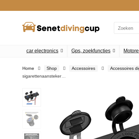
Search
for:
car electronics
Gps, zoekfuncties
Motore
Home
Shop
Accessoires
Accessoires di
sigarettenaansteker…