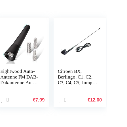
Eightwood Auto-
Citroen BX,
Antenne FM DAB-
Berlingo, C1, C2,
Dakantenne Auto
C3, C4, C5, Jumper,
6,5 cm Mini-
Saxo, Xantia, Xara
Autoradio-Antenne
dakranden met
Kort Met Sterke
randvoet en
€
7.99
€
12.00
FM/AM/DAB-
afdichting
Ontvangstfunctie