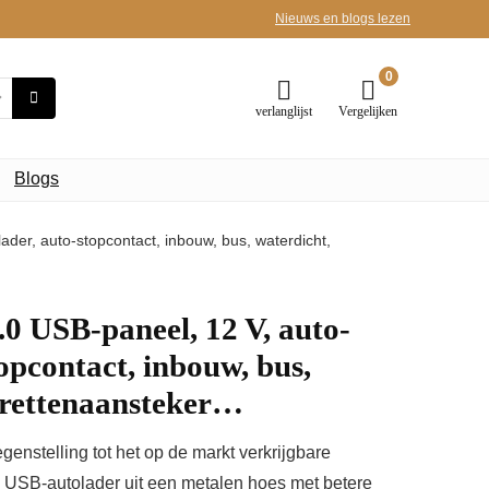
Nieuws en blogs lezen
0
verlanglijst
Vergelijken
Blogs
der, auto-stopcontact, inbouw, bus, waterdicht,
0 USB-paneel, 12 V, auto-
opcontact, inbouw, bus,
arettenaansteker…
nstelling tot het op de markt verkrijgbare
e USB-autolader uit een metalen hoes met betere