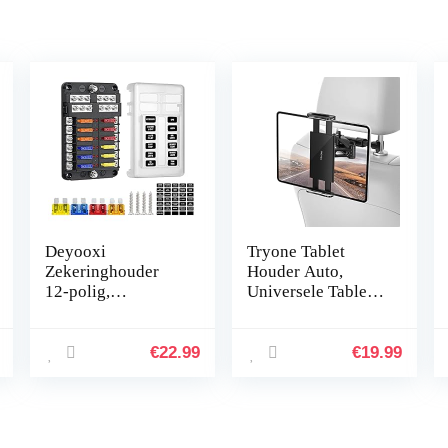
Deyooxi
Tryone Tablet
Zekeringhouder
Houder Auto,
12-polig,
Universele Tablet
zekeringkast voor
Houder – 4.4-11
auto’s, boten,
inch, Intrekbare
SUV’s, 12 – 32 V,
Auto Hoofdsteun
€
22.99
€
19.99
100 Auto
Houder voor iPad
iPhone…