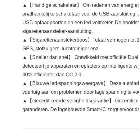
▲【Handige schakelaar】 Om redenen van energiebesp
onafhankelijke schakelaar voor de USB-aansluiting. 
USB-oplaadpoorten en een led-voltmeter. De hoofdsc
sigarettenaansteker-aansluiting.
▲【Sigarettenaanstekerdoos】Totaal vermogen tot 150 
GPS, stofzuigers, luchtreiniger enz.
▲【Sneller dan snel】 Ontwikkeld met officiële Dual
detecteert je apparaten en opladers op intelligente w
40% efficiënter dan QC 2.0.
▲【Blauwe led-spanningsweergave】 Deze autolader is 
voertuig aan om problemen door lage spanning te voo
▲【Gecertificeerde veiligheidsgarantie】 Gecertificee
garanderen. De ingebouwde Smart-IC zorgt ervoor dat 