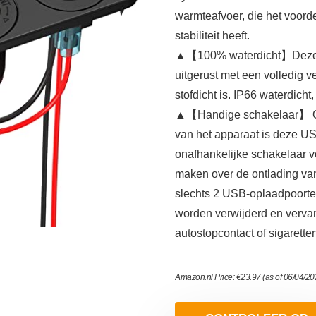
warmteafvoer, die het voorde
stabiliteit heeft.
▲【100% waterdicht】Deze U
uitgerust met een volledig 
stofdicht is. IP66 waterdich
▲【Handige schakelaar】 Om
van het apparaat is deze U
onafhankelijke schakelaar v
maken over de ontlading va
slechts 2 USB-oplaadpoorte
worden verwijderd en verva
autostopcontact of sigarette
Amazon.nl Price:
€
23.97
(as of 06/04/2