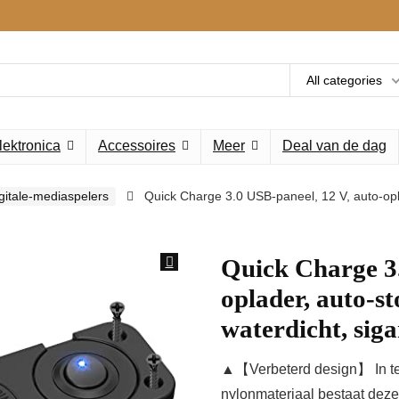
All categories
lektronica
Accessoires
Meer
Deal van de dag
gitale-mediaspelers
Quick Charge 3.0 USB-paneel, 12 V, auto-opla
Quick Charge 3.
oplader, auto-st
waterdicht, sig
▲【Verbeterd design】 In tege
nylonmateriaal bestaat dez