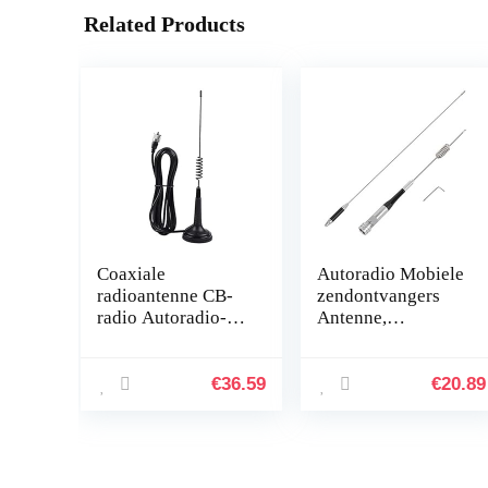
Related Products
Coaxiale
Autoradio Mobiele
radioantenne CB-
zendontvangers
radio Autoradio-
Antenne,
antenne voor CB-
regendichte dual-
27 Car Walkie
band
Talkie
2.15dbi/5.5dbi
€
36.59
€
20.89
80W dual-band
antenne met
hoge…