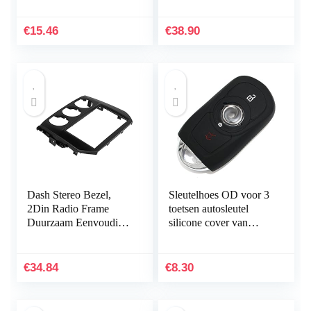
sleutelhanger voor
415, 55, 601, 603, 605,
auto‘s, garagedeuren,
611, 613, 615, 650…
€
15.46
€
38.90
433…
Dash Stereo Bezel,
Sleutelhoes OD voor 3
2Din Radio Frame
toetsen autosleutel
Duurzaam Eenvoudige
silicone cover van
Installatie Vervanging
Finest-Folia (alleen
voor MX-5 Miata
Keyless GO) zwart
2005-2015 voor Auto
€
34.84
€
8.30