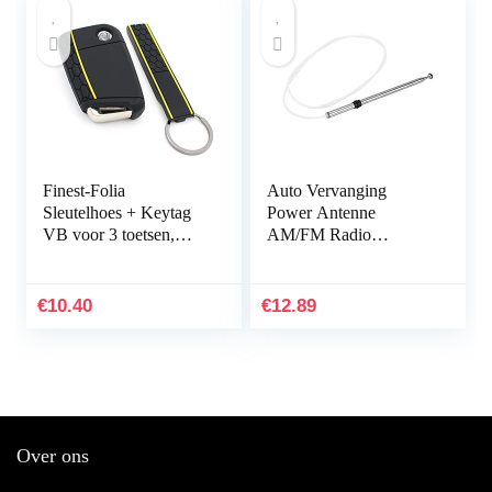
Finest-Folia
Auto Vervanging
Sleutelhoes + Keytag
Power Antenne
VB voor 3 toetsen,
AM/FM Radio
autosleutel, siliconen
Antenne Mast voor
cover (zwart geel)
Toyota Camry Celica
MR2 8633732200
€
10.40
€
12.89
Auto Accessoire…
Over ons