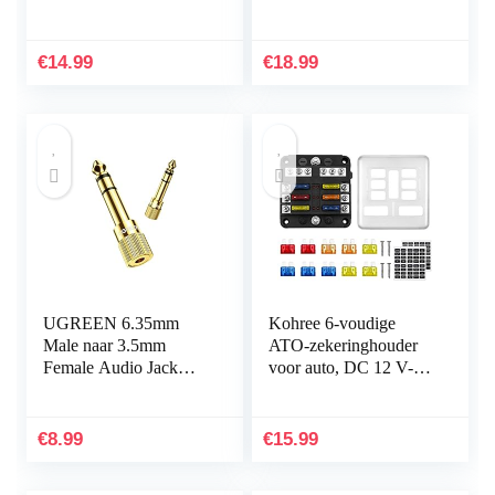
360 Roterende Auto
radio, autoontvanger,
Stoel Standaard
stick met handsfree,
Houder voor alle
dual USB-lader 5 V…
€
14.99
€
18.99
4,4~11″ Tablets, iPad
Pro 9.7, 10.5, 10.2, Air
mini 2 3 4, Switch,
Tab, Telefoons – Zwart
UGREEN 6.35mm
Kohree 6-voudige
Male naar 3.5mm
ATO-zekeringhouder
Female Audio Jack
voor auto, DC 12 V-32
Adapter, 2pack
V 100 A zekeringblok
+ 10 platte zekeringen
met led-display…
€
8.99
€
15.99