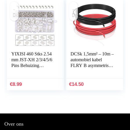
YIXISI 460 Stks 2.54
DCSk 1,5mm² – 10m –
mm JST-XH 2/3/4/5/6
automobiel kabel
Pins Behuizing
FLRY B asymmetrisch
Connector Adapter
– 1,50 mm² –
Plug (JST Connector
automobiel kabel streng
Kit)
– set kleur
€
8.99
€
14.50
rood/zwart…
Over ons