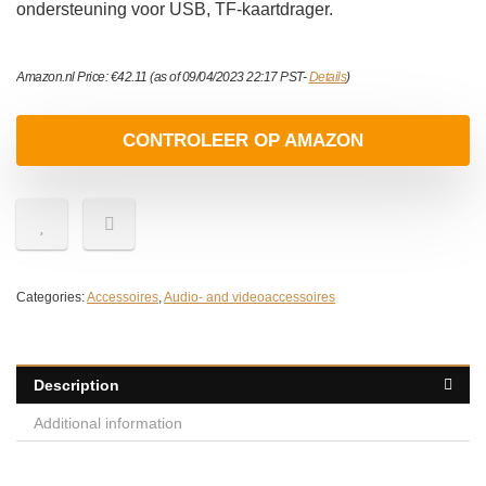
ondersteuning voor USB, TF-kaartdrager.
Amazon.nl Price:
€
42.11
(as of 09/04/2023 22:17 PST-
Details
)
CONTROLEER OP AMAZON
Categories:
Accessoires
,
Audio- and videoaccessoires
Description
Additional information