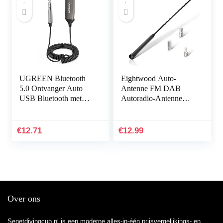
UGREEN Bluetooth
Eightwood Auto-
5.0 Ontvanger Auto
Antenne FM DAB
USB Bluetooth met
Autoradio-Antenne
3,5mm AUX
Dakantenne Auto
Aansluiting en
40cm Vervangende
Ingebouwde
Antenne Staaf Auto-
€
12.71
€
12.99
Microfoon, Compatibel
Antenne Met Sterke…
met Auto…
Over ons
Senetdivingcup.nl is een moderne alles-in-één prijsvergelijkings- en