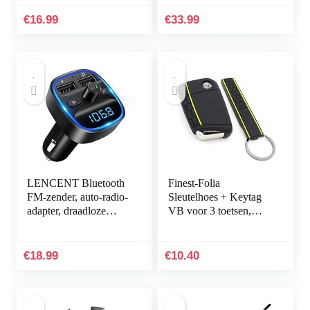
Autolader Met Dubbele
batterijduur van 12 uur,
USB Voor Auto…
voor in de auto en
€
16.99
€
33.99
thuis…
LENCENT Bluetooth
Finest-Folia
FM-zender, auto-radio-
Sleutelhoes + Keytag
adapter, draadloze
VB voor 3 toetsen,
radio, autoontvanger,
autosleutel, siliconen
stick met handsfree,
cover (zwart geel)
dual USB-lader 5 V…
€
18.99
€
10.40