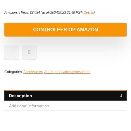
Amazon.nl Price:
€
34.84
(as of 08/04/2023 21:49 PST-
Details
)
CONTROLEER OP AMAZON
Categories:
Accessoires
,
Audio- and videoaccessoires
Description
Additional information