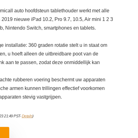
lamicall auto hoofdsteun tablethouder werkt met alle
 2019 nieuwe iPad 10.2, Pro 9.7, 10.5, Air mini 1 2 3
, Nintendo Switch, smartphones en tablets.
installatie: 360 graden rotatie stelt u in staat om
n, u hoeft alleen de uitbreidbare poot van de
k aan te passen, zodat deze onmiddellijk kan
 de zachte rubberen voering beschermt uw apparaten
sche armen kunnen trillingen effectief voorkomen
apparaten stevig vastgrijpen.
023 21:49 PST-
Details
)