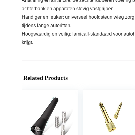
Antitrilling en antifrictie: de zachte rubberen voeri
achterbank en apparaten stevig vastgrijpen.
Handiger en leuker: universeel hoofdsteun wieg zorgt
tijdens lange autoritten.
Hoogwaardig en veilig: lamicall-standaard voor aut
krijgt.
Related Products