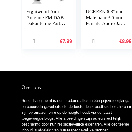
Eightwood Auto-
UGREEN 6.35mm
Antenne FM DAB-
Male naar 3.5mm
Dakantenne Auto
Female Audio Jack
6,5 cm Mini-
Adapter, 2pack
Autoradio-Antenne
Kort Met Sterke
€
7.99
€
8.99
FM/AM/DAB-
Ontvangstfunctie
Over ons
Senetdivingcup.nl is een moderne alles-in-één prijsvergelijkings-
en beoordelingswebsite die de beste deals biedt die beschikbaar
zijn op amazon en u op de hoogte houdt via de laatst
toegevoegde blogs. Alle afbeeldingen zijn auteursrechtelijk
beschermd door hun respectievelijke eigenaren. Alle geciteerde
inhoud is afgeleid van hun respectievelijke bronnen.