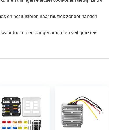
kunnen trillingen effectief voorkomen terwijl ze uw
games en het luisteren naar muziek zonder handen
, waardoor u een aangenamere en veiligere reis