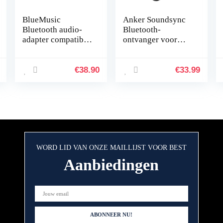
BlueMusic
Anker Soundsync
Bluetooth audio-
Bluetooth-
adapter compatibel
ontvanger voor
met Volvo HU: 401,
muziek met
403, 405, 415, 55,
Bluetooth 5.0,
601, 603, 605, 611,
batterijduur van 12
€
38.90
€
33.99
613, 615, 650…
uur, voor in de auto
en thuis…
WORD LID VAN ONZE MAILLIJST VOOR BEST
Aanbiedingen