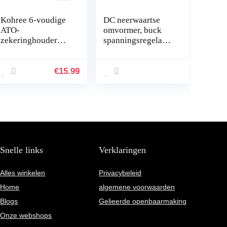
Kohree 6-voudige
DC neerwaartse
ATO-
omvormer, buck
zekeringhouder
spanningsregelaar
voor auto, DC 12
module 24 V tot 12
V-32 V 100 A
V 8 A 96 W DC
zekeringblok + 10
spanningsreductor
€
15.99
platte zekeringen
met aluminium…
met led-display…
Snelle links
Verklaringen
Alles winkelen
Privacybeleid
Home
algemene voorwaarden
Blogs
Gelieerde openbaarmaking
Onze webshops