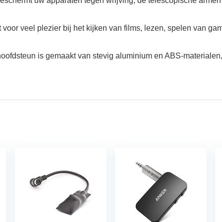
ng beschermt uw apparaten tegen wrijving, de telescopische armen 
 voor veel plezier bij het kijken van films, lezen, spelen van 
ohoofdsteun is gemaakt van stevig aluminium en ABS-materialen