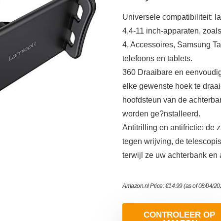
Universele compatibiliteit: 
4,4-11 inch-apparaten, zoals
4, Accessoires, Samsung Tab
telefoons en tablets.
360 Draaibare en eenvoudige 
elke gewenste hoek te draaie
hoofdsteun van de achterban
worden ge?nstalleerd.
Antitrilling en antifrictie:
tegen wrijving, de telescopi
terwijl ze uw achterbank en 
Amazon.nl Price:
€
14.99
(as of 08/04/2
CONTROLEER OP