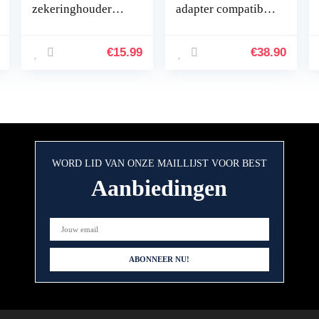
zekeringhouder
adapter compatibel
voor auto, DC 12
met Volvo HU: 401,
V-32 V 100 A
403, 405, 415, 55,
zekeringblok + 10
601, 603, 605, 611,
€
15.99
€
38.90
platte zekeringen
613, 615, 650…
met led-display…
WORD LID VAN ONZE MAILLIJST VOOR BEST
Aanbiedingen