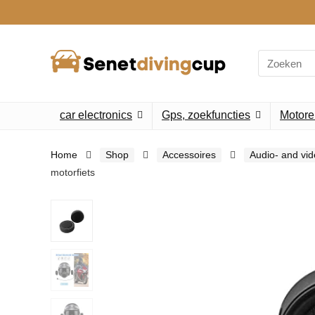
Search
for:
car electronics
Gps, zoekfuncties
Motore
Home
Shop
Accessoires
Audio- and vi
motorfiets