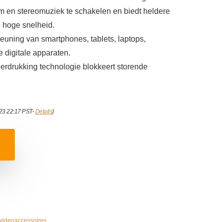
m en stereomuziek te schakelen en biedt heldere
p hoge snelheid.
uning van smartphones, tablets, laptops,
 digitale apparaten.
drukking technologie blokkeert storende
023 22:17 PST-
Details
)
 videoaccessoires