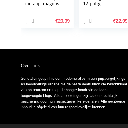
en -app: diagnose,
12-polig,
aanpassing en
zekeringkast voor
onderhoud van je
auto’s, boten,
Audi, BMW, Lexus,
SUV’s, 12 – 32 V,
€
29.99
€
22.99
Mini, Scion,
100 Auto
Toyota…
Over ons
Senetdivingcup.nl is een moderne alles-in-één prijsvergelijkings-
en beoordelingswebsite die de beste deals biedt die beschikbaar
zijn op amazon en u op de hoogte houdt via de laatst
toegevoegde blogs. Alle afbeeldingen zijn auteursrechtelijk
beschermd door hun respectievelijke eigenaren. Alle geciteerde
inhoud is afgeleid van hun respectievelijke bronnen.