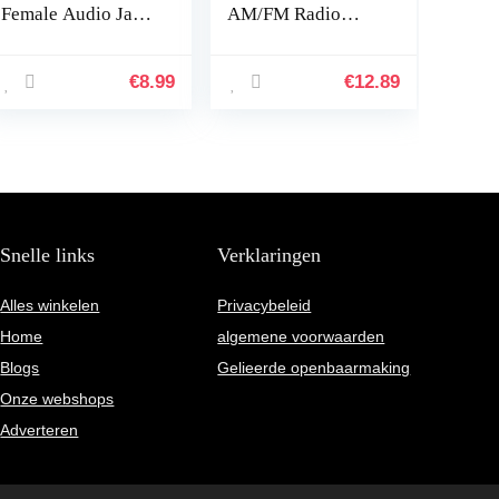
Female Audio Jack
AM/FM Radio
Adapter, 2pack
Antenne Mast voor
Toyota Camry
Celica MR2
€
8.99
€
12.89
8633732200 Auto
Accessoire…
Snelle links
Verklaringen
Alles winkelen
Privacybeleid
Home
algemene voorwaarden
Blogs
Gelieerde openbaarmaking
Onze webshops
Adverteren