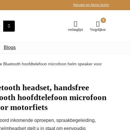
Nieuws en blogs lezen
0
verlanglijst
Vergelijken
Blogs
e Bluetooth hoofdtelefoon microfoon helm speaker voor
tooth headset, handsfree
ooth hoofdtelefoon microfoon
or motorfiets
woord inkomende oproepen, spraakbegeleiding,
elmheadset stelt u in staat om eenvoudig