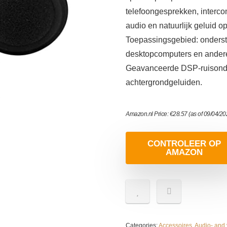
telefoongesprekken, interco
audio en natuurlijk geluid o
Toepassingsgebied: onderste
desktopcomputers en andere
Geavanceerde DSP-ruisonder
achtergrondgeluiden.
Amazon.nl Price:
€
28.57
(as of 09/04/2
CONTROLEER OP
AMAZON
Categories:
Accessoires
,
Audio- and