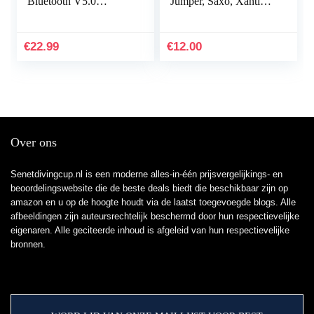
Bluetooth V5.0
Jumper, Saxo, Xantia,
Autoradio Diepe
Xara dakranden met
Basmuziekadapter
randvoet en afdichting
Handsfree Autolader
€
22.99
€
12.00
met dubbele…
Over ons
Senetdivingcup.nl is een moderne alles-in-één prijsvergelijkings- en
beoordelingswebsite die de beste deals biedt die beschikbaar zijn op
amazon en u op de hoogte houdt via de laatst toegevoegde blogs. Alle
afbeeldingen zijn auteursrechtelijk beschermd door hun respectievelijke
eigenaren. Alle geciteerde inhoud is afgeleid van hun respectievelijke
bronnen.