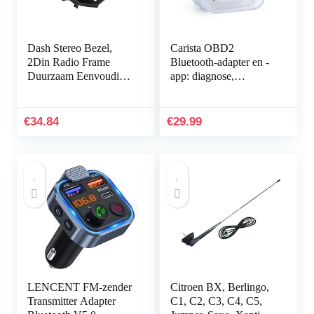
Dash Stereo Bezel,
Carista OBD2
2Din Radio Frame
Bluetooth-adapter en -
Duurzaam Eenvoudige
app: diagnose,
Installatie Vervanging
aanpassing en
voor MX-5 Miata
onderhoud van je Audi,
2005-2015 voor Auto
BMW, Lexus, Mini,
€
34.84
€
29.99
Scion, Toyota…
LENCENT FM-zender
Citroen BX, Berlingo,
Transmitter Adapter
C1, C2, C3, C4, C5,