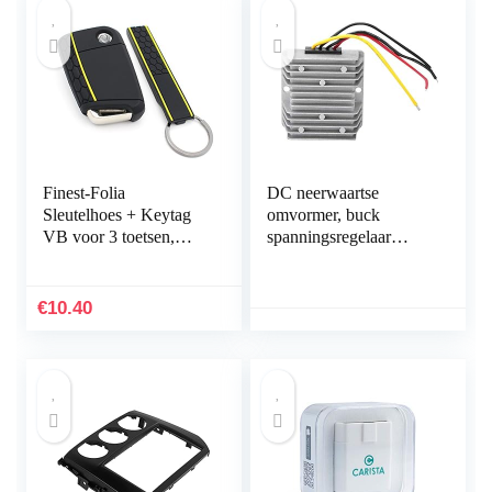
Finest-Folia
DC neerwaartse
Sleutelhoes + Keytag
omvormer, buck
VB voor 3 toetsen,
spanningsregelaar
autosleutel, siliconen
module 24 V tot 12 V
cover (zwart geel)
8 A 96 W DC
spanningsreductor met
€
10.40
aluminium…