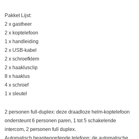
Pakket Lijst:
2 x gastheer
2 x koptelefoon
1 x handleiding
2 x USB-kabel
2 x schroefklem
2 x haaklusclip
8 x haaklus
4 x schroef
1 x sleutel
2 personen full-duplex: deze draadloze helm-koptelefoon
ondersteunt 6 personen paren, 1 tot 5 schakelende
intercom, 2 personen full duplex.
Automatisch beantwoordende telefoon: de automatische