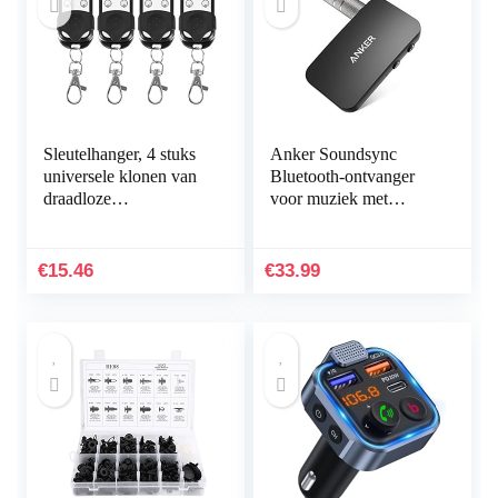
Sleutelhanger, 4 stuks
Anker Soundsync
universele klonen van
Bluetooth-ontvanger
draadloze
voor muziek met
afstandsbedieningen,
Bluetooth 5.0,
sleutelhanger voor
batterijduur van 12 uur,
auto‘s, garagedeuren,
voor in de auto en
€
15.46
€
33.99
433…
thuis…