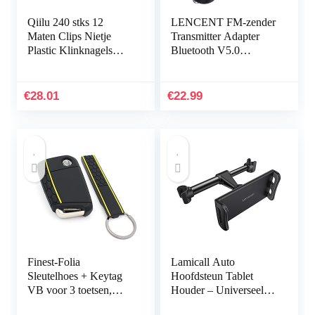
Qiilu 240 stks 12
LENCENT FM-zender
Maten Clips Nietje
Transmitter Adapter
Plastic Klinknagels
Bluetooth V5.0
Beschermende Sluiting
Autoradio Diepe
Diverse Bumper Cap
Basmuziekadapter
Trim Clip Body…
Handsfree Autolader
€
28.01
€
22.99
met dubbele…
Finest-Folia
Lamicall Auto
Sleutelhoes + Keytag
Hoofdsteun Tablet
VB voor 3 toetsen,
Houder – Universeel
autosleutel, siliconen
360 Roterende Auto