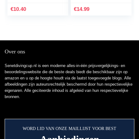
cover (zwart geel)
Stoel Standaard
Houder voor alle
€
10.40
€
14.99
4,4~11″ Tablets, iPad
Pro 9.7, 10.5, 10.2, Air
mini 2 3 4, Switch,
Tab, Telefoons – Zwart
Over ons
Senetdivingcup.nl is een moderne alles-in-één prijsvergelijkings- en
beoordelingswebsite die de beste deals biedt die beschikbaar zijn op
amazon en u op de hoogte houdt via de laatst toegevoegde blogs. Alle
afbeeldingen zijn auteursrechtelijk beschermd door hun respectievelijke
eigenaren. Alle geciteerde inhoud is afgeleid van hun respectievelijke
bronnen.
WORD LID VAN ONZE MAILLIJST VOOR BEST