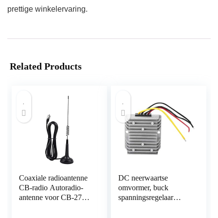
prettige winkelervaring.
Related Products
Coaxiale radioantenne
DC neerwaartse
CB-radio Autoradio-
omvormer, buck
antenne voor CB-27
spanningsregelaar
Car Walkie Talkie
module 24 V tot 12 V
8 A 96 W DC