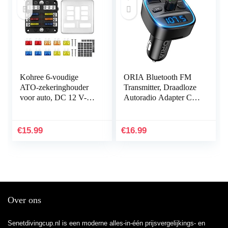
Kohree 6-voudige
ORIA Bluetooth FM
ATO-zekeringhouder
Transmitter, Draadloze
voor auto, DC 12 V-32
Autoradio Adapter Car
V 100 A zekeringblok
Kit, Universele
+ 10 platte zekeringen
Autolader Met Dubbele
met led-display…
USB Voor Auto…
€
15.99
€
16.99
Over ons
Senetdivingcup.nl is een moderne alles-in-één prijsvergelijkings- en