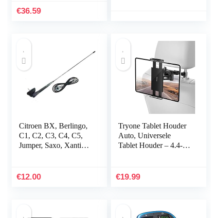
spanningsreductor met
€
36.59
aluminium…
Citroen BX, Berlingo,
Tryone Tablet Houder
C1, C2, C3, C4, C5,
Auto, Universele
Jumper, Saxo, Xantia,
Tablet Houder – 4.4-11
Xara dakranden met
inch, Intrekbare Auto
randvoet en afdichting
Hoofdsteun Houder
voor iPad iPhone…
€
12.00
€
19.99