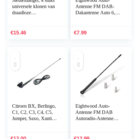
Sleutelhanger, 4 stuks
Eightwood Auto-
universele klonen van
Antenne FM DAB-
draadloze
Dakantenne Auto 6,5
afstandsbedieningen,
cm Mini-Autoradio-
sleutelhanger voor
Antenne Kort Met
auto‘s, garagedeuren,
Sterke FM/AM/DAB-
€
15.46
€
7.99
433…
Ontvangstfunctie
Citroen BX, Berlingo,
Eightwood Auto-
C1, C2, C3, C4, C5,
Antenne FM DAB
Jumper, Saxo, Xantia,
Autoradio-Antenne
Xara dakranden met
Dakantenne Auto
randvoet en afdichting
40cm Vervangende
Antenne Staaf Auto-
€
12.00
€
12.99