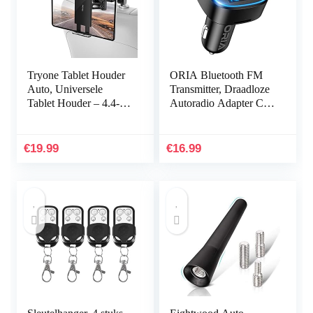
Tryone Tablet Houder
ORIA Bluetooth FM
Auto, Universele
Transmitter, Draadloze
Tablet Houder – 4.4-11
Autoradio Adapter Car
inch, Intrekbare Auto
Kit, Universele
Hoofdsteun Houder
Autolader Met Dubbele
voor iPad iPhone…
USB Voor Auto…
€
19.99
€
16.99