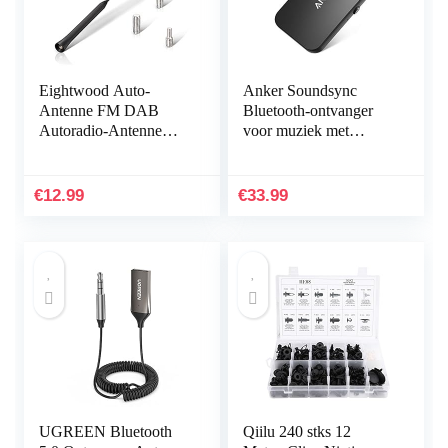
Eightwood Auto-
Anker Soundsync
Antenne FM DAB
Bluetooth-ontvanger
Autoradio-Antenne
voor muziek met
Dakantenne Auto
Bluetooth 5.0,
40cm Vervangende
batterijduur van 12 uur,
Antenne Staaf Auto-
voor in de auto en
€
12.99
€
33.99
Antenne Met Sterke…
thuis…
UGREEN Bluetooth
Qiilu 240 stks 12