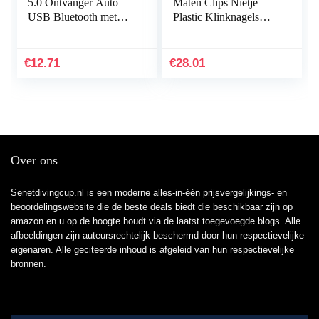
5.0 Ontvanger Auto
Maten Clips Nietje
USB Bluetooth met
Plastic Klinknagels
3,5mm AUX
Beschermende Sluiting
Aansluiting en
Diverse Bumper Cap
Ingebouwde
Trim Clip Body…
€
12.71
€
28.01
Microfoon, Compatibel
met Auto…
Over ons
Senetdivingcup.nl is een moderne alles-in-één prijsvergelijkings- en
beoordelingswebsite die de beste deals biedt die beschikbaar zijn op
amazon en u op de hoogte houdt via de laatst toegevoegde blogs. Alle
afbeeldingen zijn auteursrechtelijk beschermd door hun respectievelijke
eigenaren. Alle geciteerde inhoud is afgeleid van hun respectievelijke
bronnen.