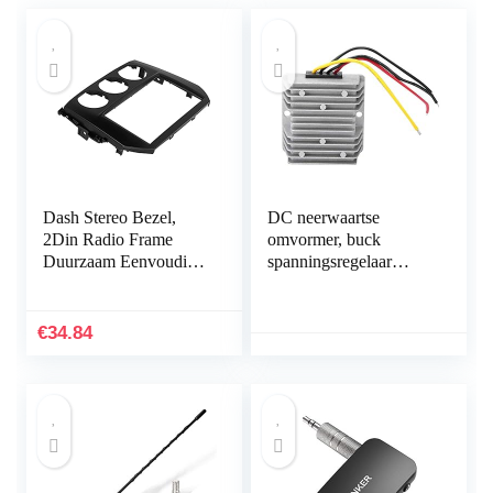
Dash Stereo Bezel,
DC neerwaartse
2Din Radio Frame
omvormer, buck
Duurzaam Eenvoudige
spanningsregelaar
Installatie Vervanging
module 24 V tot 12 V
voor MX-5 Miata
8 A 96 W DC
2005-2015 voor Auto
spanningsreductor met
€
34.84
aluminium…