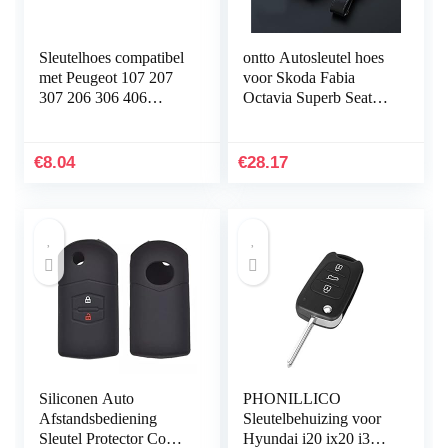
Sleutelhoes compatibel
ontto Autosleutel hoes
met Peugeot 107 207
voor Skoda Fabia
307 206 306 406
Octavia Superb Seat
compatibel met Toyota
Altea Leon Ibiza Golf
Aygo, compatibel met
5 6 Polo Passat
Citroen C1 C2 C3…
legering…
€
8.04
€
28.17
Siliconen Auto
PHONILLICO
Afstandsbediening
Sleutelbehuizing voor
Sleutel Protector Cover
Hyundai i20 ix20 i30