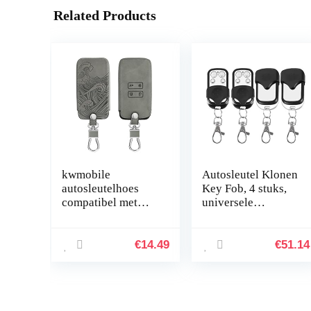
Related Products
kwmobile
Autosleutel Klonen
autosleutelhoes
Key Fob, 4 stuks,
compatibel met
universele
Renault 4-knops
afstandsbediening,
Smartkey
klonen draadloze
autosleutel (alleen
afstandsbediening,
€
14.49
€
51.14
Keyless Go) –
sleutelhanger…
beschermhoes
van…