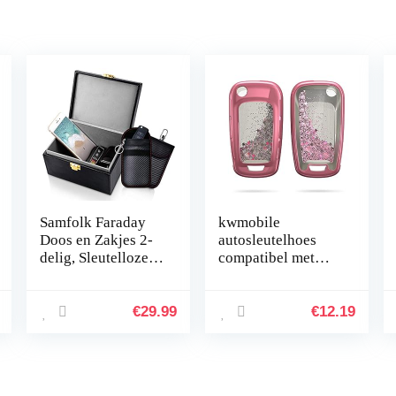
Samfolk Faraday
kwmobile
Doos en Zakjes 2-
autosleutelhoes
delig, Sleutelloze
compatibel met
autodiefstal
Opel Vauxhall 2-3-
beveiliging, Anti-
knops klapsleutel
Diefstal Signaal
autosleutel –
€
29.99
€
12.19
Blokkerende Doos
sleutelcover van
en…
TPU in roze…