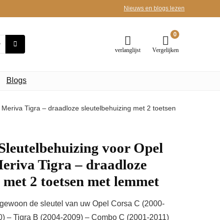
Nieuws en blogs lezen
0
verlanglijst
Vergelijken
Blogs
riva Tigra – draadloze sleutelbehuizing met 2 toetsen
eutelbehuizing voor Opel
riva Tigra – draadloze
g met 2 toetsen met lemmet
r gewoon de sleutel van uw Opel Corsa C (2000-
0) – Tigra B (2004-2009) – Combo C (2001-2011)