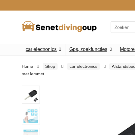
Search
for:
car electronics
Gps, zoekfuncties
Motore
Home
Shop
car electronics
Afstandsbed
met lemmet