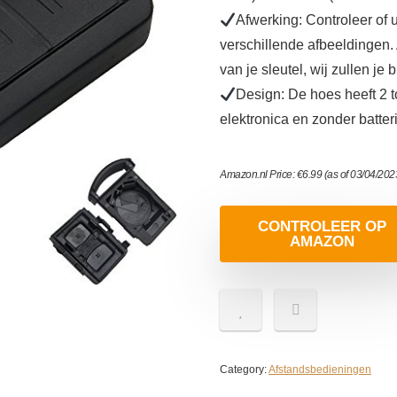
Afwerking: Controleer of
verschillende afbeeldingen. A
van je sleutel, wij zullen j
Design: De hoes heeft 2 t
elektronica en zonder batter
Amazon.nl Price:
€
6.99
(as of 03/04/20
CONTROLEER OP
AMAZON
Category:
Afstandsbedieningen