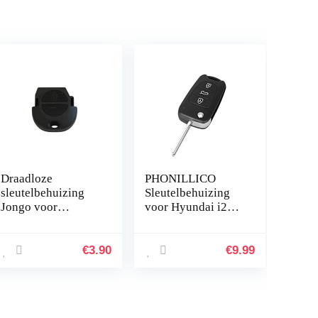
Draadloze
PHONILLICO
sleutelbehuizing
Sleutelbehuizing
Jongo voor
voor Hyundai i20
afstandsbediening
ix20 i30 ix35
Almera Primera
Elantra Veloster
Micra 2 toetsen
KIA Ceed Picanto
€
3.90
€
9.99
Rio Soul Sportage
Venga – 3…