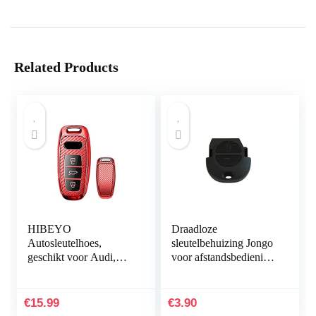
Related Products
HIBEYO
Draadloze
Autosleutelhoes,
sleutelbehuizing Jongo
geschikt voor Audi,
voor afstandsbediening
sleutelhoes, cover voor
Almera Primera Micra
Audi 2019, 2020,
2 toetsen
2021, A6, A6L, A7, E-
€
15.99
€
3.90
Tron A8, Q8…