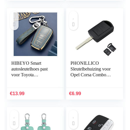
HIBEYO Smart
PHONILLICO
autosleutelhoes past
Sleutelbehuizing voor
voor Toyota
Opel Corsa Combo
beschermhoes
Meriva Tigra –
sleutelhoes cover TPU
draadloze
voor Camry Anel
sleutelbehuizing met 2
€
13.99
€
6.99
RAV4 Yaris 86 GT
toetsen met lemmet
Prime…