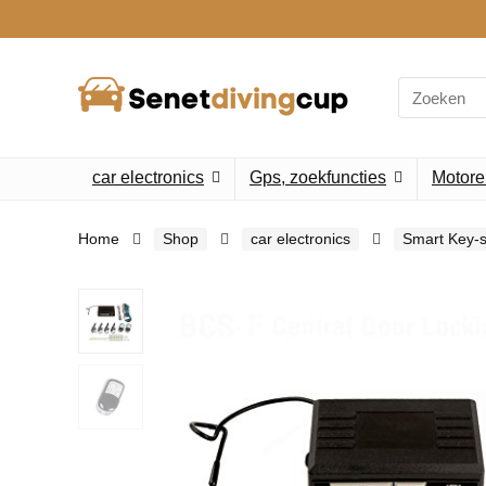
Search
for:
car electronics
Gps, zoekfuncties
Motore
Home
Shop
car electronics
Smart Key-