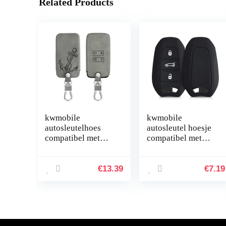
Related Products
kwmobile
kwmobile
autosleutelhoes
autosleutel hoesje
compatibel met
compatibel met
Renault 4-knops
Peugeot Citroen 3-
Smartkey
knops Smartkey
autosleutel (alleen
autosleutel (alleen
€
13.39
€
7.19
Keyless Go) –
Keyless Go…
beschermhoes
van…