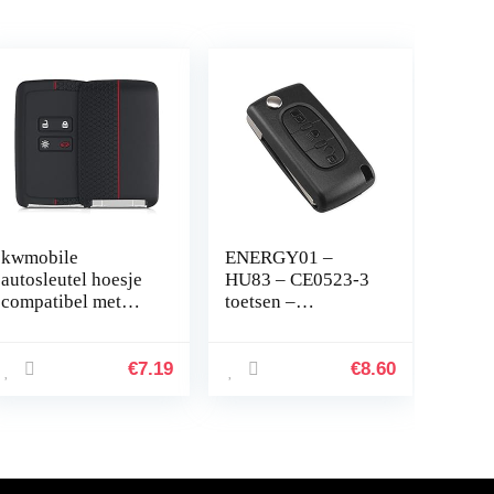
kwmobile
ENERGY01 –
autosleutel hoesje
HU83 – CE0523-3
compatibel met
toetsen –
Renault 4-knops
sleutelbehuizing
Smartkey
voor Citroen C2 C3
autosleutel (alleen
C4 C5 C6 C8 –
€
7.19
€
8.60
Keyless Go) –
sleutel met groef –
Autosleutel…
batterij op…