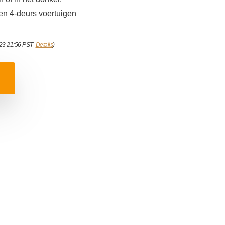
 en 4-deurs voertuigen
023 21:56 PST-
Details
)