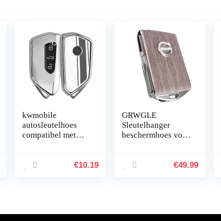
kwmobile
GRWGLE
autosleutelhoes
Sleutelhanger
compatibel met
beschermhoes voor
VW Golf 8 3-knops
Volvo S60 S90
autosleutel – TPU
XC40 XC60 XC90
beschermhoes –
V60 V90, Polestar
€
10.19
€
49.99
Rallystrepen –
1, Polestar 2, Smart
zwart…
Car sleutel…