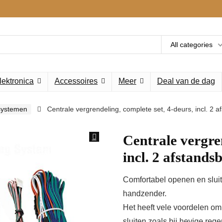
All categories
lektronica
Accessoires
Meer
Deal van de dag
systemen
Centrale vergrendeling, complete set, 4-deurs, incl. 2 
Centrale vergren
incl. 2 afstand
Comfortabel openen en slui
handzender.
Het heeft vele voordelen om
sluiten zoals bij hevige rege