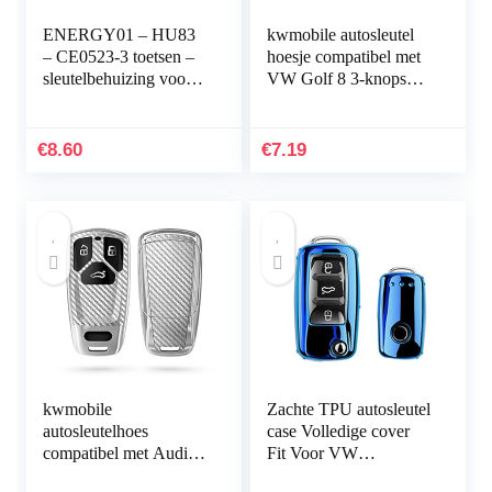
ENERGY01 – HU83
kwmobile autosleutel
– CE0523-3 toetsen –
hoesje compatibel met
sleutelbehuizing voor
VW Golf 8 3-knops
Citroen C2 C3 C4 C5
autosleutel –
C6 C8 – sleutel met
Autosleutel behuizing
groef – batterij op…
in zwart/rood/wit
€
8.60
€
7.19
kwmobile
Zachte TPU autosleutel
autosleutelhoes
case Volledige cover
compatibel met Audi 3-
Fit Voor VW
knops Smartkey
Volkswagen Polo Golf