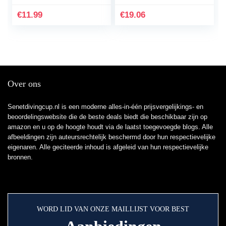
autosleutel (alleen
Passat Beetle Caddy
Keyless Go) – TPU
T5 Up Eos Tiguan
€
11.99
€
19.06
beschermhoes…
Skoda…
Over ons
Senetdivingcup.nl is een moderne alles-in-één prijsvergelijkings- en
beoordelingswebsite die de beste deals biedt die beschikbaar zijn op
amazon en u op de hoogte houdt via de laatst toegevoegde blogs. Alle
afbeeldingen zijn auteursrechtelijk beschermd door hun respectievelijke
eigenaren. Alle geciteerde inhoud is afgeleid van hun respectievelijke
bronnen.
WORD LID VAN ONZE MAILLIJST VOOR BEST