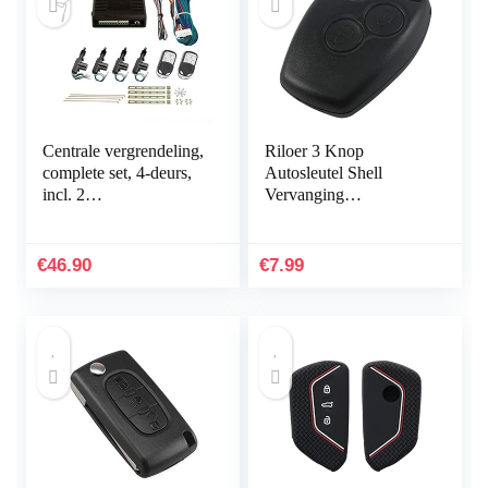
Centrale vergrendeling,
Riloer 3 Knop
complete set, 4-deurs,
Autosleutel Shell
incl. 2
Vervanging
afstandsbedieningen, 4
Afstandsbediening
servomotor
Sleutel Case voor
Renault Trafic Clio
€
46.90
€
7.99