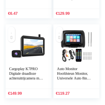
Nextbase Dashcam 112
met ingebouwde
212 312GW 412GW
radiozender, 5 inch
LCD-monitor,
€
6.47
€
129.99
draadloze…
Cargoplay K7PRO
Auto Monitor
Digitale draadloze
Hoofdsteun Monitor,
achteruitrijcamera met
Universele Auto 8in
stabiel signaal,
Hoofdsteun Monitor
ondersteunt 2 camera’s,
MP5 Video
5 inch HD-monitor…
Mediaspeler HD
€
149.99
€
119.27
Voertuig Accessoire…