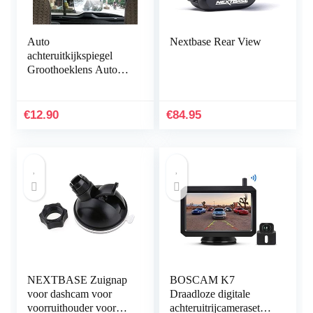
Auto
Nextbase Rear View
achteruitkijkspiegel
Groothoeklens Auto
Groothoek Achterlens
Back-up
Achteruitrijden Parking
€
12.90
€
84.95
Raamlens Sticker…
NEXTBASE Zuignap
BOSCAM K7
voor dashcam voor
Draadloze digitale
voorruithouder voor
achteruitrijcameraset