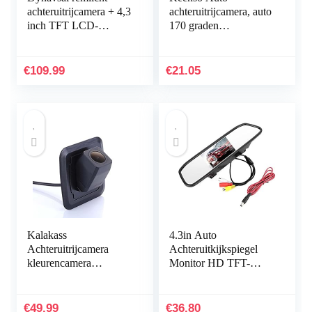
achteruitrijcamera + 4,3
achteruitrijcamera, auto
inch TFT LCD-
170 graden
kleurenscherm
achteruitrijcamera
automonitor, IR
waterdicht nachtzicht
nachtzicht auto
waterdicht
€
109.99
€
21.05
achteruitrijcamera…
achteruitrijcamera…
Kalakass
4.3in Auto
Achteruitrijcamera
Achteruitkijkspiegel
kleurencamera
Monitor HD TFT-
parkeercamera
LCD-scherm 2
nachtzicht
Kanalen Video Inpu
achteruitrijsysteem
Auto Monitor
€
49.99
€
36.80