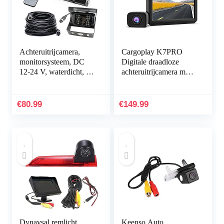
Achteruitrijcamera,
Cargoplay K7PRO
monitorsysteem, DC
Digitale draadloze
12-24 V, waterdicht, 18
achteruitrijcamera met
leds, nachtzicht,
stabiel signaal,
achteruitrijden, 15 M,
ondersteunt 2 camera’s,
4-pinnige…
5 inch HD-monitor…
€
80.99
€
149.99
Dynavsal remlicht
Keenso Auto