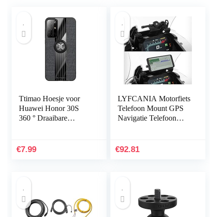
Ttimao Hoesje voor
LYFCANIA Motorfiets
Huawei Honor 30S
Telefoon Mount GPS
360 ° Draaibare
Navigatie Telefoon
Ringbeugel Ultradunne
Bracket Voorruit
Stof Geweven Patroon
Houder met laadkoffer
Telefoonhoes+1*Scree
for BMW F850GS
€
7.99
€
92.81
n…
F850 GS…