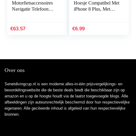
Motorfietsaccessoires
Hoesje Compatibel Met
Navigatie Telefoon
iPhone 8 Plus, Met
Mount Beugel for
[Scherm Beschermer],
SUZUKI V-strom
Anti-vingerafdruk
DL1000 / DL650
Schokbestendige En…
€
63.57
€
6.99
2014-2019 hnlyf
(Color…
Over ons
Senetdivingcup.nl is een moderne alles-in-één prijsvergelijkings- en
beoordelingswebsite die de beste deals biedt die beschikbaar zijn op
amazon en u op de hoogte houdt via de laatst toegevoegde blogs. Alle
afbeeldingen zijn auteursrechtelijk beschermd door hun respectievelijke
eigenaren. Alle geciteerde inhoud is afgeleid van hun respectievelijke
bronnen.