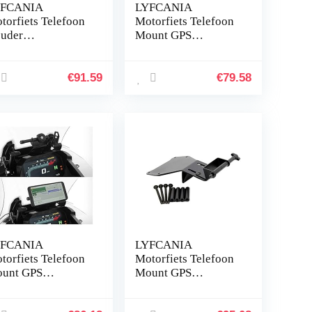
YFCANIA
LYFCANIA
torfiets Telefoon
Motorfiets Telefoon
uder
Mount GPS
dersteuning Qi
Navigatie Beugel
aadloze Charger
Verstelbare
S Navigatie
stuurbeugel for
€
91.59
€
79.58
ugel Moto
Triumph Tiger 800
torbike Stuur
XCX XRX 2016-
biele…
2017…
YFCANIA
LYFCANIA
torfiets Telefoon
Motorfiets Telefoon
unt GPS
Mount GPS
vigatie Telefoon
Navigatie Telefoon
acket Windscherm
Bracket Windscherm