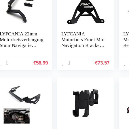
LYFCANIA 22mm
LYFCANIA
L
Motorfietsverlenging
Motorfiets Front Mid
Mo
Stuur Navigatie
Navigation Bracket
Be
Beugel GPS-
GPS Mobiele
Te
telefoonhouder for
telefoon for Kymco
Op
Honda 125 250 300
AK 550 AK550 hnlyf
Ka
€
58.99
€
73.57
2018-2020 hnlyf…
(Color : Black)
Z1
20