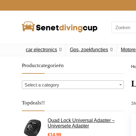
Search
for:
car electronics
Gps, zoekfuncties
Motore
Productcategorieën
H
Select a category
Topdeals!!
Sh
Quad Lock Universal Adapter –
Universele Adapter
€
14.99