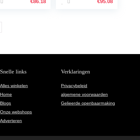
uder for BMW
Houder met
€
86.18
€
95.08
50GS F850 GS F
laadkoffer voor
0GS 2018…
BMW F850GS…
Snelle links
Verklaringen
Alles winkelen
Privacybeleid
Home
algemene voorwaarden
Blogs
Gelieerde openbaarmaking
Onze webshops
Adverteren