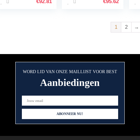
Houder met
Houder compatible
Ho
€
92.81
€
95.62
laadkoffer for BMW
with-BMW F850GS
F8
F850GS F850 GS…
F750 GS…
85
1
2
→
WORD LID VAN ONZE MAILLIJST VOOR BEST
Aanbiedingen