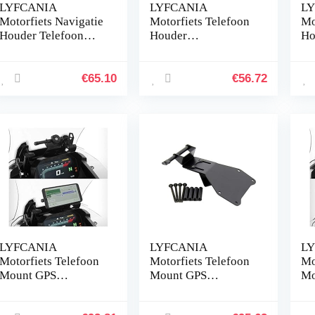
LYFCANIA
LYFCANIA
L
Motorfiets Navigatie
Motorfiets Telefoon
Mo
Houder Telefoon
Houder
Ho
Mount Bracket for
Ondersteuning
On
2017-2019 SUZUKI
Motorbike Stuur GPS
Dr
V-Strom DL650
Navigatie Bracket
GP
€
65.10
€
56.72
DL650XT DL1000
Mount Clip for
Be
2017-2019…
Mobiele
Mo
Cellphone…
Mo
LYFCANIA
LYFCANIA
L
Motorfiets Telefoon
Motorfiets Telefoon
Mo
Mount GPS
Mount GPS
Mo
Navigatie Telefoon
Navigatie Telefoon
Na
Bracket Voorruit
Bracket Windscherm
Br