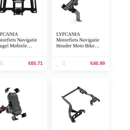
YFCANIA
LYFCANIA
torfiets Navigatie
Motorfiets Navigatie
ugel Mobiele
Houder Moto Bike
lefoon USB
Stuur Telefoon
laden voor
Lading USB Opladen
wasaki Ninja
Mount Clip Beugel
€
65.71
€
46.99
000 SX Z1000SX
for Mobiele
17-2020 hnlyf…
Cellphone…