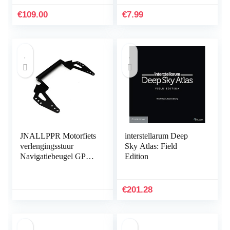
Stof Geweven Patroon
Telefoonhoes+1*Scree
€
109.00
€
7.99
n…
JNALLPPR Motorfiets
interstellarum Deep
verlengingsstuur
Sky Atlas: Field
Navigatiebeugel GPS-
Edition
telefoonhouder voor
SUZUKI DL650
DL650XT V-STROM
€
201.28
2017-2020 hnjxn
(Color : Black)