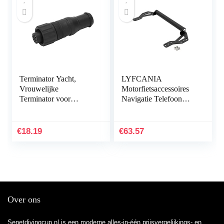
Terminator Yacht,
LYFCANIA
Vrouwelijke
Motorfietsaccessoires
Terminator voor
Navigatie Telefoon
NMEA 2000 M12
Mount Beugel for
Draad 5 Pin IP67
SUZUKI V-strom
Waterdicht Universeel
DL1000 / DL650
€
18.19
€
63.57
voor Lowrance…
2014-2019 hnlyf
(Color…
Over ons
Senetdivingcup.nl is een moderne alles-in-één prijsvergelijkings- en