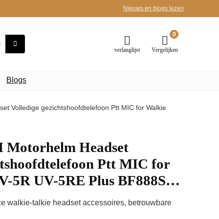
Nieuws en blogs lezen
0
verlanglijst
Vergelijken
Blogs
Volledige gezichtshoofdtelefoon Ptt MIC for Walkie
Motorhelm Headset
htshoofdtelefoon Ptt MIC for
 UV-5R UV-5RE Plus BF888S…
e walkie-talkie headset accessoires, betrouwbare