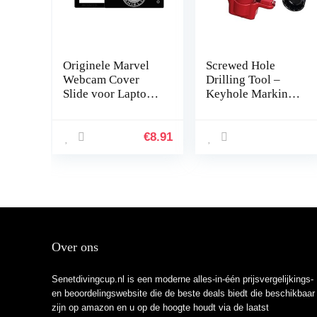
Originele Marvel
Screwed Hole
Webcam Cover
Drilling Tool –
Slide voor Laptop,
Keyhole Marking
Computer, Dunne
Tool with Spirit
Camera Cover voor
Level,Marking
Privacy, ABS
Tool for Power
€
8.91
Materiaal, Uniek
Strips, Floating
Ontwerp…
Shelves, Parts
Cabinets Joliy
Over ons
Senetdivingcup.nl is een moderne alles-in-één prijsvergelijkings-
en beoordelingswebsite die de beste deals biedt die beschikbaar
zijn op amazon en u op de hoogte houdt via de laatst