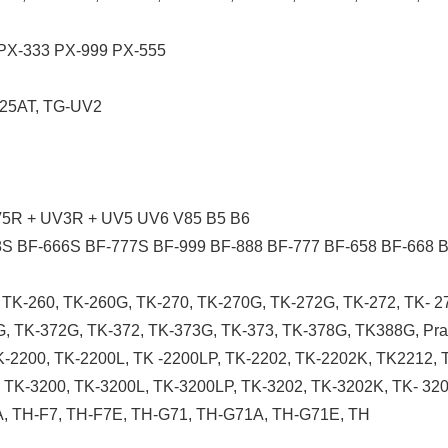
PX-333 PX-999 PX-555
-25AT, TG-UV2
R + UV3R + UV5 UV6 V85 B5 B6
8S BF-666S BF-777S BF-999 BF-888 BF-777 BF-658 BF-668 
 TK-260, TK-260G, TK-270, TK-270G, TK-272G, TK-272, TK- 27
G, TK-372G, TK-372, TK-373G, TK-373, TK-378G, TK388G, Praa
K-2200, TK-2200L, TK -2200LP, TK-2202, TK-2202K, TK2212, 
 TK-3200, TK-3200L, TK-3200LP, TK-3202, TK-3202K, TK- 32
, TH-F7, TH-F7E, TH-G71, TH-G71A, TH-G71E, TH