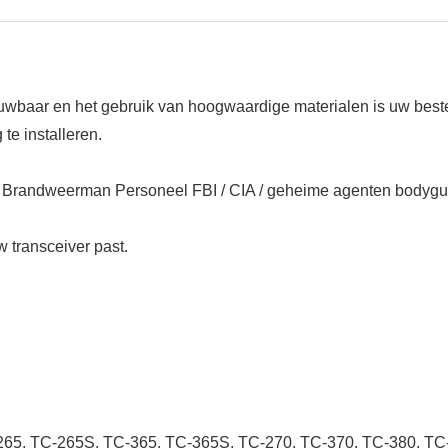
ouwbaar en het gebruik van hoogwaardige materialen is uw best
e installeren.
ier Brandweerman Personeel FBI / CIA / geheime agenten bodyguard
w transceiver past.
65, TC-265S, TC-365, TC-365S, TC-270, TC-370, TC-380, TC