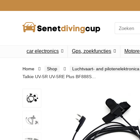
Search
for:
car electronics
Gps, zoekfuncties
Motore
Home
Shop
Luchtvaart- and pilotenelektronica
Talkie UV-5R UV-5RE Plus BF888S…