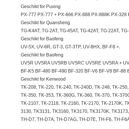
Geschikt for Puxing
PX-777 PX-777 + PX-666 PX-888 PX-888K PX-328 
Geschikt for Quansheng
TG-K4AT, TG-2AT, TG-45AT, TG-42AT, TG-22AT, TG
Geschikt for Baofeng
UV-5X, UV-6R, GT-3, GT-3TP, UV-8HX, BF-F8 +.
Geschikt for Baofeng
UV5R UV5RA UV5RB UV5RC UV5RE UV5RA + UV5
BF-K5 BF-480 BF-490 BF-320 BF-V6 BF-V8 BF-88 
Geschikt for Kenwood
TK-208, TK-220, TK-240, TK-240D, TK-248, TK-250,
TK-350, TK-353, TK-360G, TK-360, TK-370, TK-370
TK-2107, TK-2118, TK-2160, TK-2170, TK-2170K, T
3130, TK3131, TK3160, TK3170, TK3170K, TK3173,
TH-D7, TH-D7A, TH-D7AG, TH-D7E, TH-F6, TH-F6A