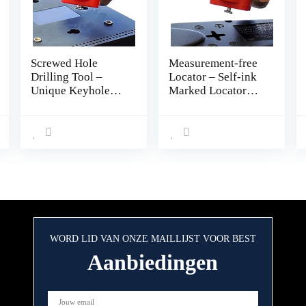
Screwed Hole
Measurement-free
Drilling Tool –
Locator – Self-ink
Unique Keyhole
Marked Locator
Slots Locator with
with Spirit Level |
Spirit Level –
Marking Tool for
Measurement Tools
Power Strips,
for Power Strips,
Floating Shelves,
Floating Shelves,
Parts Cabinets B/a
Parts Cabinets
Shichangda
WORD LID VAN ONZE MAILLIJST VOOR BEST
Aanbiedingen