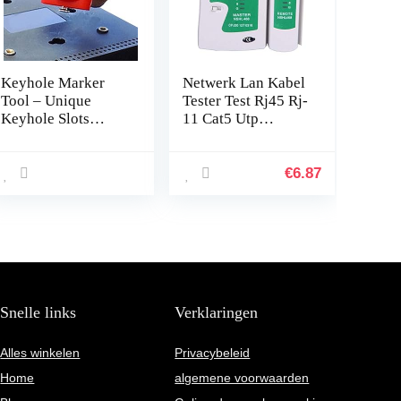
Keyhole Marker
Netwerk Lan Kabel
Tool – Unique
Tester Test Rj45 Rj-
Keyhole Slots
11 Cat5 Utp
Locator with Spirit
Ethernet Tool Cat5
Level,Measuring
6 E Rj11 8P
Hand Tool for
Draagbare Netwerk
€
6.87
Power Strips,
Kabel Tester – Wit
Floating…
Snelle links
Verklaringen
Alles winkelen
Privacybeleid
Home
algemene voorwaarden