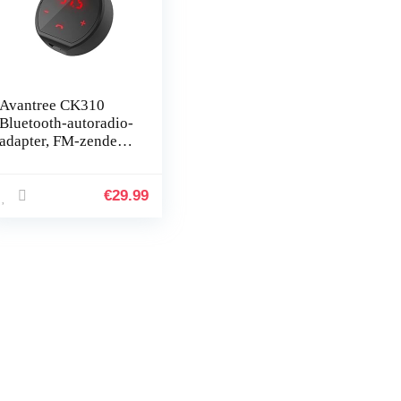
Avantree CK310
Bluetooth-autoradio-
adapter, FM-zender,
automatisch in- en
uitschakelen met
auto, oplaadbaar of
€
29.99
bedraad…