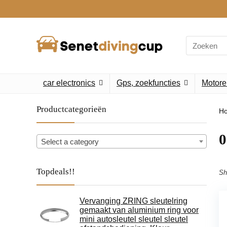
Search
for:
car electronics
Gps, zoekfuncties
Motore
Productcategorieën
H
‎
Select a category
Topdeals!!
Sh
Vervanging ZRING sleutelring
gemaakt van aluminium ring voor
mini autosleutel sleutel sleutel