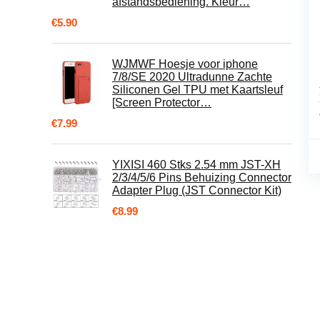
afstandsbediening. Kleur…
€
5.90
WJMWF Hoesje voor iphone
7/8/SE 2020 Ultradunne Zachte
Siliconen Gel TPU met Kaartsleuf
[Screen Protector…
€
7.99
YIXISI 460 Stks 2.54 mm JST-XH
2/3/4/5/6 Pins Behuizing Connector
Adapter Plug (JST Connector Kit)
€
8.99