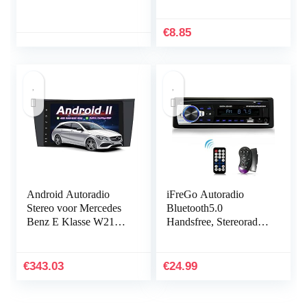
Weergave Audio
voor Auto Audio
Automobile Stereo
Stereo GPS Bluetooth
Multimedia Kit
Radio DVD
€
8.85
Android Autoradio
iFreGo Autoradio
Stereo voor Mercedes
Bluetooth5.0
Benz E Klasse W211
Handsfree, Stereoradio
W219 CLS Android 11
met MP3 speler WMA
Octa Core 64GB ROM
FM afstandsbediening,
8 “Scherm GPS Auto
Autostereo met USB /
€
343.03
€
24.99
Multimedia Speler met
AUX…
Android Auto Carplay