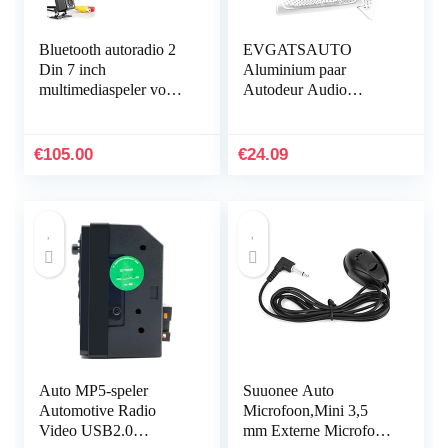
Bluetooth autoradio 2
EVGATSAUTO
Din 7 inch
Aluminium paar
multimediaspeler voor
Autodeur Audio
auto Android 8.1 auto
Speaker Tweeter
stereo navigatie radio
Decoratie Cover voor
voor WiFi GPS voor…
E Klasse W213 2016
€
105.00
€
24.09
2017
Auto MP5-speler
Suuonee Auto
Automotive Radio
Microfoon,Mini 3,5
Video USB2.0
mm Externe Microfoon