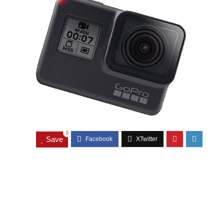
0
Save