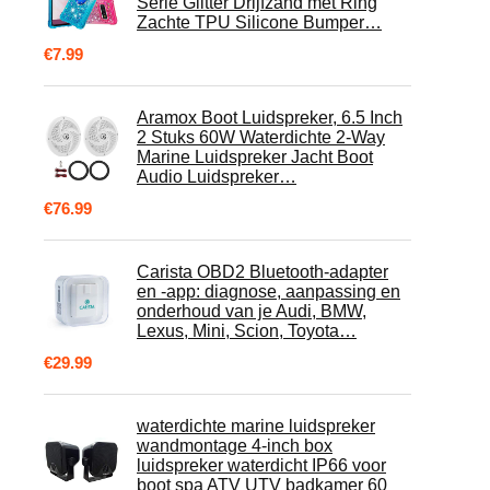
Serie Glitter Drijfzand met Ring
Zachte TPU Silicone Bumper…
€
7.99
Aramox Boot Luidspreker, 6.5 Inch
2 Stuks 60W Waterdichte 2-Way
Marine Luidspreker Jacht Boot
Audio Luidspreker…
€
76.99
Carista OBD2 Bluetooth-adapter
en -app: diagnose, aanpassing en
onderhoud van je Audi, BMW,
Lexus, Mini, Scion, Toyota…
€
29.99
waterdichte marine luidspreker
wandmontage 4-inch box
luidspreker waterdicht IP66 voor
boot spa ATV UTV badkamer 60