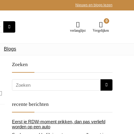
Nieuws en blogs lezen
0
verlanglijst
Vergelijken
Blogs
Zoeken
recente berichten
Eerst je RDW-moment prikken, dan pas verliefd
worden op een auto