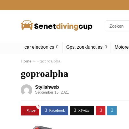
Search
for:
car electronics
Gps, zoekfuncties
Motore
Home
»
»
goproalpha
goproalpha
Stylishweb
September 15, 2021
0
Save