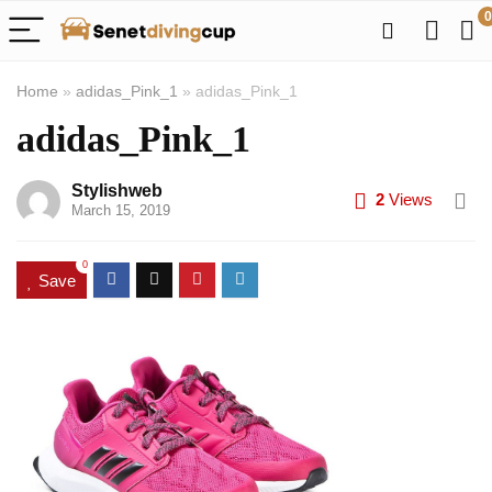
0
Home
»
adidas_Pink_1
»
adidas_Pink_1
adidas_Pink_1
Stylishweb
2
Views
March 15, 2019
0
Save