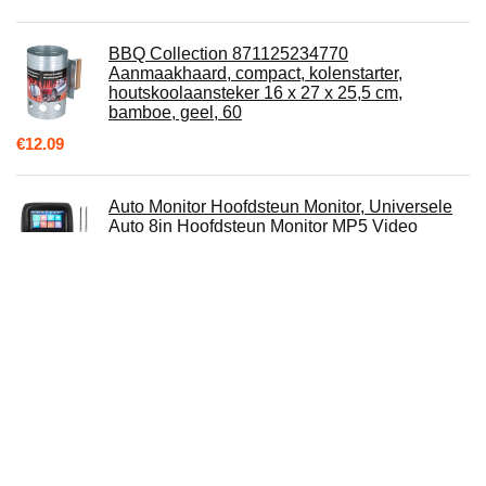
BBQ Collection 871125234770
Aanmaakhaard, compact, kolenstarter,
houtskoolaansteker 16 x 27 x 25,5 cm,
bamboe, geel, 60
€
12.09
Auto Monitor Hoofdsteun Monitor, Universele
Auto 8in Hoofdsteun Monitor MP5 Video
Mediaspeler HD Voertuig Accessoire…
€
119.27
NEXTBASE Zuignap voor dashcam voor
voorruithouder voor Nextbase Dashcam 112
212 312GW 412GW
€
6.47
Cargoplay K7PRO Digitale draadloze