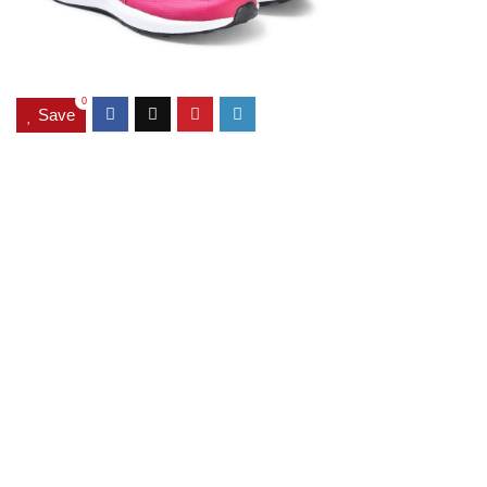
0
Save