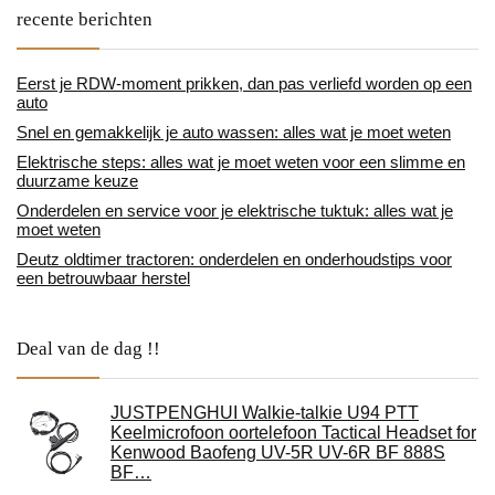
recente berichten
Eerst je RDW-moment prikken, dan pas verliefd worden op een
auto
Snel en gemakkelijk je auto wassen: alles wat je moet weten
Elektrische steps: alles wat je moet weten voor een slimme en
duurzame keuze
Onderdelen en service voor je elektrische tuktuk: alles wat je
moet weten
Deutz oldtimer tractoren: onderdelen en onderhoudstips voor
een betrouwbaar herstel
Deal van de dag !!
JUSTPENGHUI Walkie-talkie U94 PTT
Keelmicrofoon oortelefoon Tactical Headset for
Kenwood Baofeng UV-5R UV-6R BF 888S
BF…