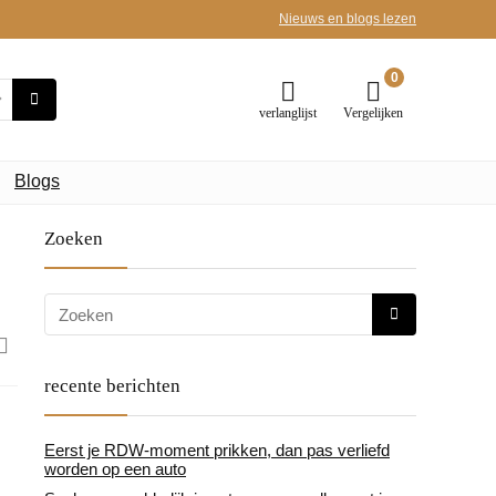
Nieuws en blogs lezen
0
verlanglijst
Vergelijken
Blogs
Zoeken
recente berichten
Eerst je RDW-moment prikken, dan pas verliefd
worden op een auto