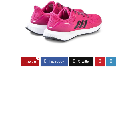
0
Save