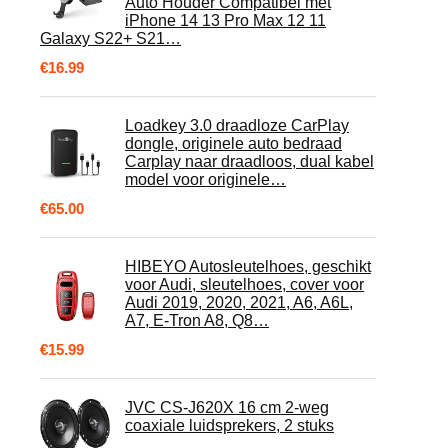
Auto Houder Compatibel met
iPhone 14 13 Pro Max 12 11
Galaxy S22+ S21…
€
16.99
Loadkey 3.0 draadloze CarPlay
dongle, originele auto bedraad
Carplay naar draadloos, dual kabel
model voor originele…
€
65.00
HIBEYO Autosleutelhoes, geschikt
voor Audi, sleutelhoes, cover voor
Audi 2019, 2020, 2021, A6, A6L,
A7, E-Tron A8, Q8…
€
15.99
JVC CS-J620X 16 cm 2-weg
coaxiale luidsprekers, 2 stuks