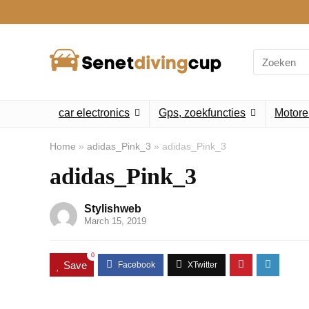
Search
for:
car electronics
Gps, zoekfuncties
Motore
Home
»
adidas_Pink_3
»
adidas_Pink_3
adidas_Pink_3
Stylishweb
March 15, 2019
0
Save