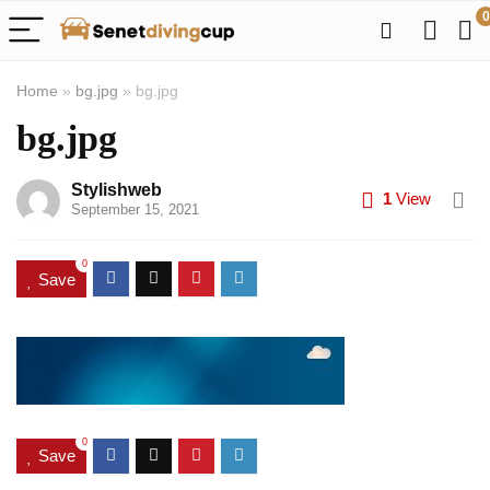
0
Home
»
bg.jpg
»
bg.jpg
bg.jpg
Stylishweb
1
View
September 15, 2021
0
Save
0
Save