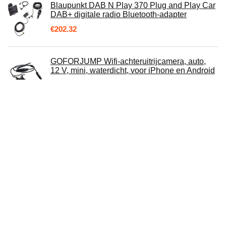
Blaupunkt DAB N Play 370 Plug and Play Car
DAB+ digitale radio Bluetooth-adapter
€
202.32
GOFORJUMP Wifi-achteruitrijcamera, auto,
12 V, mini, waterdicht, voor iPhone en Android
€
38.30
Ieenay, activeringstool voor auto‘s, geschikt
voor Apple CarPlay en Android Auto
€
39.99
Auto Stereo Android 10.0 Radio voor Peugeot
206 2000-2016 GPS Navigatie 9 Inch Head
Unit Touchscreen MP5 Multimedia…
€
205.76