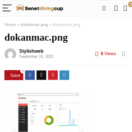
0
Home
»
dokanmac.png
»
dokanmac.png
dokanmac.png
Stylishweb
0
Views
September 15, 2021
0
Save