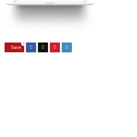
0
Save