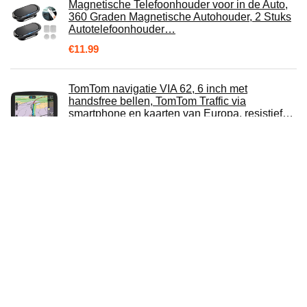
Magnetische Telefoonhouder voor in de Auto,
360 Graden Magnetische Autohouder, 2 Stuks
Autotelefoonhouder…
€
11.99
TomTom navigatie VIA 62, 6 inch met
handsfree bellen, TomTom Traffic via
smartphone en kaarten van Europa, resistief…
€
189.64
auto stereo 1 din 10 inch android auto radio
navigatie gps auto elektronica met auto muziek
systeem
Digitale RCA naar RCA mannelijke coaxiale
coax audiokabel TV Subwoofer snoer
Vergulde high-fidelity coaxiale coax…
€
2.31